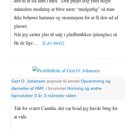
den til at slå søm i med. Den plejer dog efter nogle
måneders modning at blive mere “medgørlig” så man
ikke behøver hammer og stemmejern for at få den ud af
glasset.
Når jeg sætter glas til salg i gårdbutikken (plastglas) så
får de lige…
[Læs mere]
Gert O. Johansen
svarede til emnet
Opvarmning og
dannelse af HMF
i forummet
Honning og andre
biprodukter
3 år, 3 måneder siden
Tak for svaret Camilla, det var hvad jeg havde brug for
at vide.