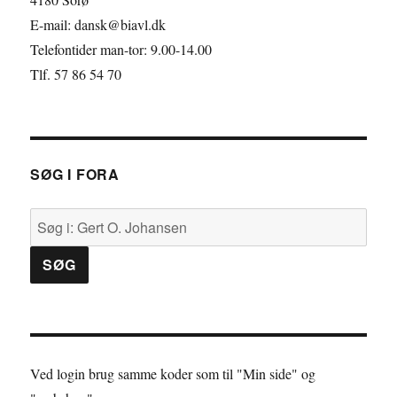
E-mail: dansk@biavl.dk
n
r
Telefontider man-tor: 9.00-14.00
Tlf. 57 86 54 70
SØG I FORA
Ved login brug samme koder som til "Min side" og