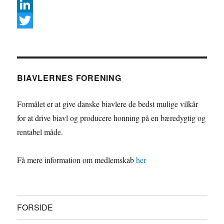
F
a
L
c
i
T
e
n
w
b
k
i
BIAVLERNES FORENING
o
e
t
o
d
t
Formålet er at give danske biavlere de bedst mulige vilkår
k
I
e
for at drive biavl og producere honning på en bæredygtig og
rentabel måde.
n
r
Få mere information om medlemskab
her
FORSIDE