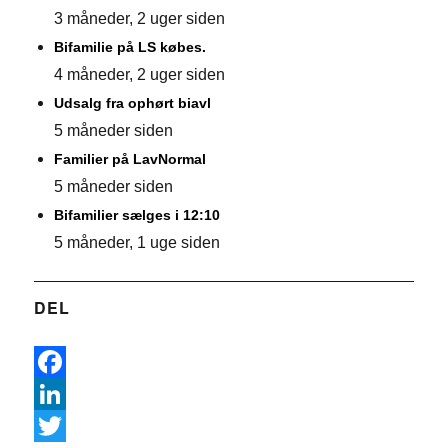
3 måneder, 2 uger siden
Bifamilie på LS købes.
4 måneder, 2 uger siden
Udsalg fra ophørt biavl
5 måneder siden
Familier på LavNormal
5 måneder siden
Bifamilier sælges i 12:10
5 måneder, 1 uge siden
DEL
F
a
L