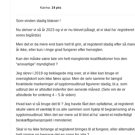
Karma:
14 pts
Som vinden stadig blæser !
Nu skriver vi så år 2023 og vi er nu blevet pålagt, at vi skal ha’ registreret
vores bigård(e)
Men det er da mere end bare helt til grin, at registeret stadig efter så ma
år ikke, eller kun i ringe grad fungerer efter hensigten.
Kan der måske være tale om helt manglende kvalifikationer hos den
“ansvarlige” myndighed ?
Jeg skrev i 2019 og beklagede mig over, at vi ikke kan bruge et
oversigtskort som ikke føres ajour. Men de selv samme for længst
forældede markeringer af sygdomsudbrud figurerer stadig, bl.a. som
udbrud der er afsluttet indenfor den seneste måned. (Selv om de er
afsluttede for omkring 4 – 5 år siden)
Hvad kan vi så bruge det til ? Jeg havde fået den opfattelse, at registeret
skulle være et værktøj til os alle sammen som hjælp til begrænsning af ev
sygdomsudbrud. Men det ser mere ud til blot at ha’ været et midlertidigt
beskæftigelsesprojekt i ministeriet.
Skal vi nu ikke forlange at registeret bringes til at fungere, eller alternativt
helt opgive og begrave det en gang for alle ?