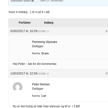
måneder siden
af
Gert O. Johansen
.
Viser 4 indlæg - 1 til 4 (af 4 i alt)
Forfatter
Indlæg
02/02/2017 kl. 16:29
#
SCORE: 0
Flemming Vejsnæs
Deltager
Karma:
11 pts
Hej Peter – tak for din kommentar.
13/03/2017 kl. 22:59
#
SCORE: 0
Peter Nielsen
Deltager
Karma:
1 pt
Nu er det mulig at rette mail adresse og tlf nr. i CBR