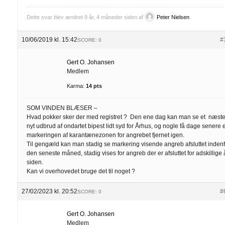
Dette svar blev ændret 9 år, 4 måneder siden af
Peter Nielsen
.
10/06/2019 kl. 15:42
#
SCORE: 0
Gert O. Johansen
Medlem
Karma:
14 pts
SOM VINDEN BLÆSER –
Hvad pokker sker der med registret ? Den ene dag kan man se et næst
nyt udbrud af ondartet bipest lidt syd for Århus, og nogle få dage senere 
markeringen af karantænezonen for angrebet fjernet igen.
Til gengæld kan man stadig se markering visende angreb afsluttet inden
den seneste måned, stadig vises for angreb der er afsluttet for adskillige 
siden.
Kan vi overhovedet bruge det til noget ?
27/02/2023 kl. 20:52
#
SCORE: 0
Gert O. Johansen
Medlem