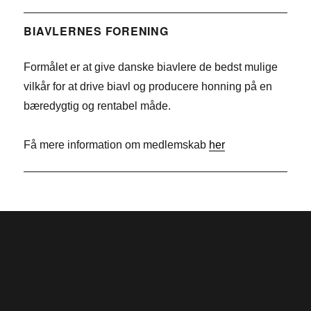
c
i
T
e
n
w
BIAVLERNES FORENING
b
k
i
Formålet er at give danske biavlere de bedst mulige
o
e
t
vilkår for at drive biavl og producere honning på en
o
d
t
bæredygtig og rentabel måde.
k
I
e
n
r
Få mere information om medlemskab
her