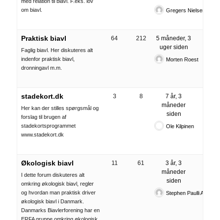
med relation til biavl. F.eks. lov
om biavl.
Gregers Nielsen
Praktisk biavl
64
212
5 måneder, 3
uger siden
Faglig biavl. Her diskuteres alt
indenfor praktisk biavl,
Morten Roest
dronningavl m.m.
stadekort.dk
3
8
7 år, 3
måneder
Her kan der stilles spørgsmål og
siden
forslag til brugen af
stadekortsprogrammet
Ole Kilpinen
www.stadekort.dk
Økologisk biavl
11
61
3 år, 3
måneder
I dette forum diskuteres alt
siden
omkring økologisk biavl, regler
og hvordan man praktisk driver
Stephen Paulli Anders
økologisk biavl i Danmark.
Danmarks Biavlerforening har en
ERFA gruppe omkring økologisk