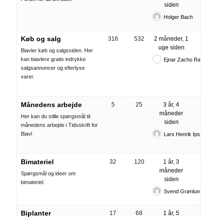
siden
Holger Bach
Køb og salg
316
532
2 måneder, 1
uge siden
Biavler køb og salgssiden. Her
kan biavlere gratis indrykke
Ejnar Zacho Rath
salgsannoncer og efterlyse
varer.
Månedens arbejde
5
25
3 år, 4
måneder
Her kan du stille spørgsmål til
siden
månedens arbejde i Tidsskrift for
Biavl
Lars Henrik Ipsen
Bimateriel
32
120
1 år, 3
måneder
Spørgsmål og ideer om
siden
bimateriel.
Svend Grønlund
Biplanter
17
68
1 år, 5