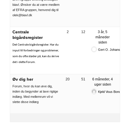
biavl. Ønsker du at være medlem
af EFRA gruppen, henvend dig til
olek@biavl.dk
Centrale
2
12
3 år, 5
bigårdsregister
måneder
siden
Det Centrale bigårdsregister. Har du
Gert O. Johansen
input til forbedringer og problemer,
som du ofte støder på, kan du skrive
det i dette Forum.
Øv dig her
20
51
6 måneder, 4
uger siden
Forum, hvor du kan øve dig,
inden du begynder at lave rigtige
Kjeld Vous Bonde
indlæg. Med mellemrum vil vi
slette disse indlæg