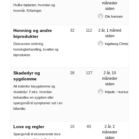
måneder
Hvilke biplanter, hvordan og
siden
hvornår. Erfaringer.
Ole Iversen
Honning og andre
32
112
2 år, 1 måned
biprodukter
siden
Diskussion omkring
Ingeburg Christensen
honningbehandling, kvalitet og
biprodukter.
Skadedyr og
28
127
2 år, 10
sygdomme
måneder
siden
Alt indenfor bisygdomme og
skadedyr. F.eks. hvordan
Impuls – kursuscente
behandles en sygdom eller
spørgsmål til symptomer set i en
bifamilie.
Love og regler
10
65
2 år, 2
måneder
Spørgsmål til eksisterende love
siden