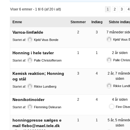
Viser 6 emner - 1 til 6 (af 20 i alt)
1
2
3
4
Emne
Stemmer
Indlæg
Sidste indlæ
Varroa-limfælde
2
3
7 måneder sid
Kjeld Vous 
Startet af:
Kjeld Vous Bonde
Honning i hele tavler
1
1
2 år siden
Palle Christ
Startet af:
Palle Christoffersen
Kemisk reaktion; Honning
3
4
2 år, 7 måned
og stål
siden
Rikke Lund
Startet af:
Rikke Lundberg
Neonikotinoider
2
4
4 år siden
Finn Olse
Startet af:
Flemming Deleuran
honningpresse sælges e
1
1
5 år, 5 måned
mail flebo@mael.tele.dk
siden