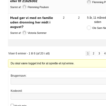
eller tlf 21626302
Flemming P
Startet af:
Flemming Poulsen
Hvad gør vi med en familie
2
2
5 år, 11 måned
uden dronning her midt i
siden
august?
Ole Sam Ni
Startet af:
Victoria Sommer
Viser 6 emner - 1 til 6 (af 20 i alt)
1
2
3
4
Du skal være logget ind for at oprette et nyt emne.
Brugernavn:
Kodeord:
Husk mig