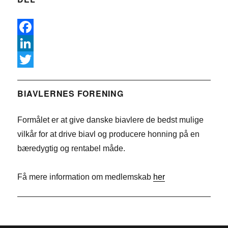
F
a
L
c
i
T
e
n
w
BIAVLERNES FORENING
b
k
i
Formålet er at give danske biavlere de bedst mulige
o
e
t
vilkår for at drive biavl og producere honning på en
o
d
t
bæredygtig og rentabel måde.
k
I
e
n
r
Få mere information om medlemskab
her