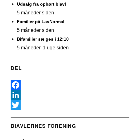
Udsalg fra ophørt biavl
5 måneder siden
Familier på LavNormal
5 måneder siden
Bifamilier sælges i 12:10
5 måneder, 1 uge siden
DEL
F
a
L
c
i
T
e
n
w
BIAVLERNES FORENING
b
k
i