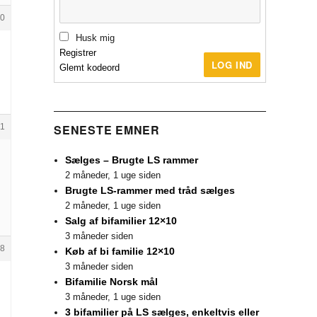
0
Husk mig
Registrer
LOG IND
Glemt kodeord
11
SENESTE EMNER
Sælges – Brugte LS rammer
2 måneder, 1 uge siden
Brugte LS-rammer med tråd sælges
2 måneder, 1 uge siden
Salg af bifamilier 12×10
3 måneder siden
8
Køb af bi familie 12×10
3 måneder siden
Bifamilie Norsk mål
3 måneder, 1 uge siden
3 bifamilier på LS sælges, enkeltvis eller