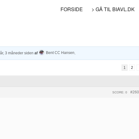
FORSIDE
> GÅ TIL BIAVL.DK
 år, 3 måneder siden
af
Bent CC Hansen
.
1
2
#260
SCORE: 0