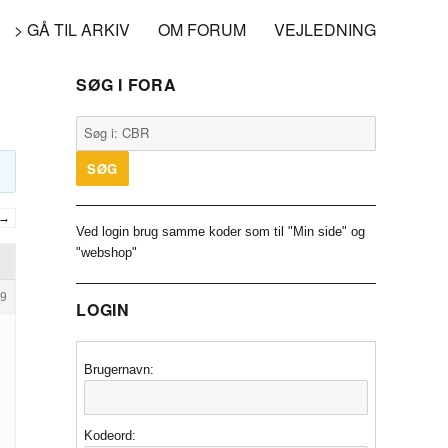
> GÅ TIL ARKIV
OM FORUM
VEJLEDNING
SØG I FORA
→
Ved login brug samme koder som til "Min side" og
"webshop"
9
LOGIN
Brugernavn:
Kodeord: