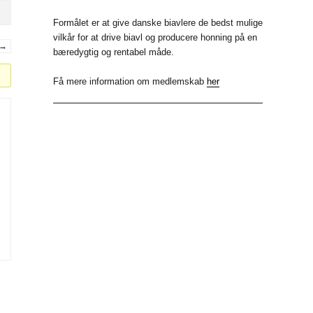
b
k
i
Formålet er at give danske biavlere de bedst mulige
vilkår for at drive biavl og producere honning på en
o
e
t
→
bæredygtig og rentabel måde.
o
d
t
Få mere information om medlemskab
her
k
I
e
n
r