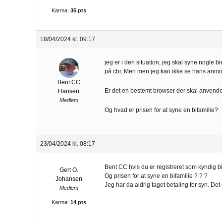
Karma:
35 pts
18/04/2024 kl. 09:17
jeg er i den situation, jeg skal syne nogle
på cbr, Men men jeg kan ikke se hans anm
Bent CC
Er det en bestemt browser der skal anvend
Hansen
Medlem
Og hvad er prisen for at syne en bifamilie?
23/04/2024 kl. 08:17
Bent CC hvis du er registreret som kyndig 
Gert O.
Og prisen for at syne en bifamilie ? ? ?
Johansen
Jeg har da aldrig taget betaling for syn. Det
Medlem
Karma:
14 pts