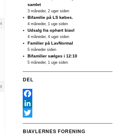
samlet
3 måneder, 2 uger siden
Bifamilie på LS købes.
4
4 måneder, 1 uge siden
Udsalg fra ophørt biavl
4 måneder, 4 uger siden
Familier på LavNormal
5 måneder siden
Bifamilier sælges i 12:10
5 måneder, 1 uge siden
DEL
9
F
a
L
c
i
T
BIAVLERNES FORENING
e
n
w