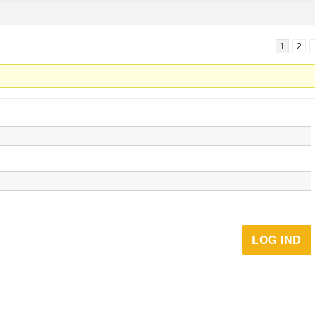
1
2
LOG IND