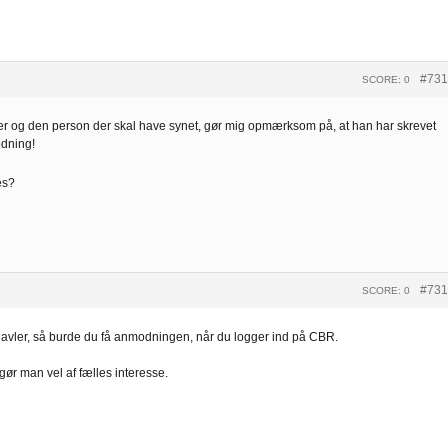
#731
SCORE: 0
 bier og den person der skal have synet, gør mig opmærksom på, at han har skrevet
odning!
es?
#731
SCORE: 0
biavler, så burde du få anmodningen, når du logger ind på CBR.
 gør man vel af fælles interesse.