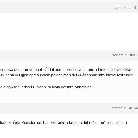
#261
SCORE: 0
#26
SCORE: 0
tifikater der er udløbet, så det burde ikke betyde noget i forhold til hvor sikker
BR er blevet gjort opmærksom på det, men det er åbenbart ikke blevet løst endnu.
 trykke “Fortsæt til siden” selvom det ikke anbefales.
#264
SCORE: 0
rale BigårdsRegister, det har ikke virket i længere tid (14 dage), men lige nu