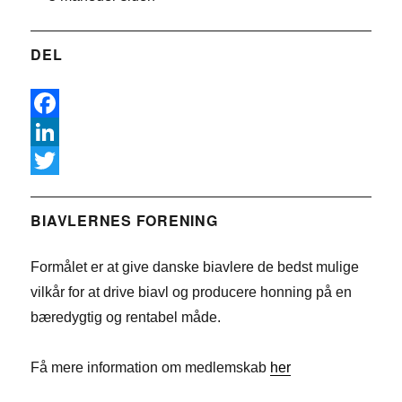
DEL
F
a
L
c
i
T
e
n
w
BIAVLERNES FORENING
b
k
i
Formålet er at give danske biavlere de bedst mulige
o
e
t
vilkår for at drive biavl og producere honning på en
o
d
t
bæredygtig og rentabel måde.
k
I
e
n
r
Få mere information om medlemskab
her