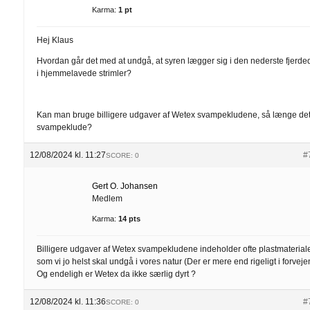
Karma:
1 pt
Hej Klaus
Hvordan går det med at undgå, at syren lægger sig i den nederste fjerde
i hjemmelavede strimler?
Kan man bruge billigere udgaver af Wetex svampekludene, så længe det
svampeklude?
12/08/2024 kl. 11:27
#
SCORE: 0
Gert O. Johansen
Medlem
Karma:
14 pts
Billigere udgaver af Wetex svampekludene indeholder ofte plastmateriale
som vi jo helst skal undgå i vores natur (Der er mere end rigeligt i forveje
Og endeligh er Wetex da ikke særlig dyrt ?
12/08/2024 kl. 11:36
#
SCORE: 0