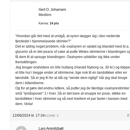
Gert O. Johansen
Medlem
Karma:
14 pts
“Hvordan går det med at undgå, at syren lægger sig i den nederste
fjerdedel i hjemmelavede strimler?”
Det er aldrig noget problem, når oxalsyren er opløst og blandet med bl.a.
glycerin så er det peace of cake at putte Wetex-strimlerne i blandingen o
få dem til at opsuge blandingen. Oxalsyren udskiller sig ikke under
fremstillingen.
Jeg bruger endvidere en lille hultang (Harald Nyborg ca. 30 kr.) og klippe
et lille hul i begge ender af strimlerne, lige nok til en tandstikker eller en
tændstik. Så er jeg fri for at stå og “vende dem rigtigt” når jeg skal bruge
dem i bifamilierne.
Og for at gøre det endnu lettere, så putter jeg de færdige oxalsyrestrimler 
små “lynlåsposer” 2 i hver. Så er det bare at snuppe en pose, stikke en
tandstikker i hver strimmel og så ned imellem et par tavler i kassen med
dem. Voila!
12/08/2024 kl. 17:34
#
SCORE: 0
Lars Ammitzbøll