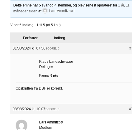
Dette emne har 5 svar og 4 stemmer, og blev senest opdateret for
1 år, 11
måneder siden
af
Lars Ammitzbøll
.
Viser 5 indlæg - 1 til 5 (af 5 i alt)
Forfatter
Indlæg
01/08/2024 kl. 07:56
#
SCORE: 0
Klaus Langschwager
Deltager
Karma:
8 pts
Opskrriften fra DBF er korrekt.
08/08/2024 kl. 10:07
#
SCORE: 0
Lars Ammitzbøll
Medlem