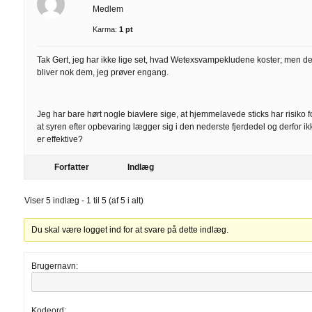
Medlem
Karma:
1 pt
Tak Gert, jeg har ikke lige set, hvad Wetexsvampekludene koster; men de
bliver nok dem, jeg prøver engang.
Jeg har bare hørt nogle biavlere sige, at hjemmelavede sticks har risiko fo
at syren efter opbevaring lægger sig i den nederste fjerdedel og derfor ik
er effektive?
Forfatter
Indlæg
Viser 5 indlæg - 1 til 5 (af 5 i alt)
Du skal være logget ind for at svare på dette indlæg.
Brugernavn:
Kodeord: