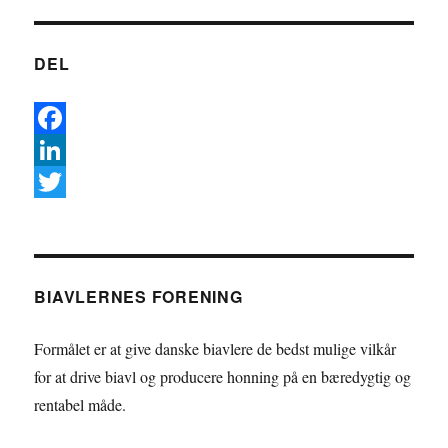
DEL
F
a
L
c
i
T
e
n
w
b
k
i
BIAVLERNES FORENING
o
e
t
o
d
t
Formålet er at give danske biavlere de bedst mulige vilkår
k
I
e
for at drive biavl og producere honning på en bæredygtig og
rentabel måde.
n
r