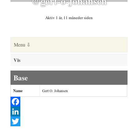
@gert-o-johansen
Aktiv 1 år, 11 måneder siden
Vis
Base
Name
Gert O. Johansen
F
a
L
c
i
T