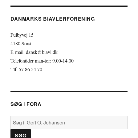
e
n
w
b
k
i
DANMARKS BIAVLERFORENING
o
e
t
o
d
t
Fulbyvej 15
k
I
e
4180 Sorø
E-mail: dansk@biavl.dk
n
r
Telefontider man-tor: 9.00-14.00
Tlf. 57 86 54 70
SØG I FORA