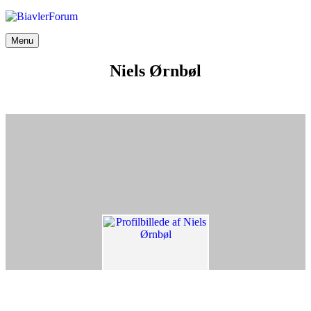
Videre
til
indhold
Menu
Niels Ørnbøl