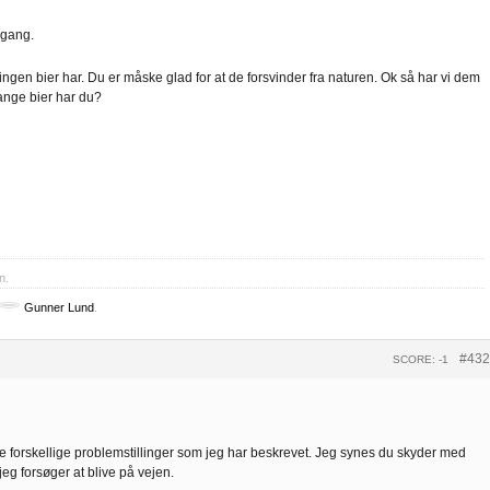
igang.
ingen bier har. Du er måske glad for at de forsvinder fra naturen. Ok så har vi dem
mange bier har du?
n.
Gunner Lund
.
#432
SCORE: -1
å de forskellige problemstillinger som jeg har beskrevet. Jeg synes du skyder med
jeg forsøger at blive på vejen.