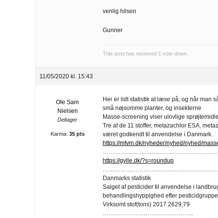
venlig hilsen
Gunner
This post has received
1
vote down.
11/05/2020 kl. 15:43
Her er lidt statistik at læse på, og når man 
Ole Sam
små nøjsomme planter, og insekterne
Nielsen
Masse-screening viser ulovlige sprøjtemidl
Deltager
Tre af de 11 stoffer, metazachlor ESA, metaz
Karma:
35 pts
været godkendt til anvendelse i Danmark.
https://mfvm.dk/nyheder/nyhed/nyhed/masse
……………………………………………………
https://gylle.dk/?s=roundup
……………………………………………………
Danmarks statistik
Salget af pesticider til anvendelse i landbr
behandlingshyppighed efter pesticidgruppe
Virksomt stof(tons) 2017 2629,79
………………………………………..