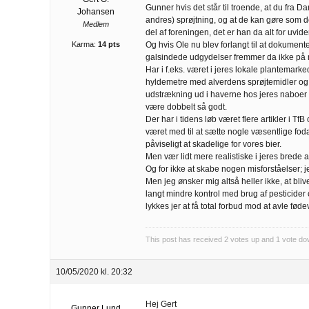
Gunner hvis det står til troende, at du fra D
Johansen
andres) sprøjtning, og at de kan gøre som d
Medlem
del af foreningen, det er han da alt for uvi
Karma:
14 pts
Og hvis Ole nu blev forlangt til at dokumen
galsindede udgydelser fremmer da ikke på n
Har i f.eks. været i jeres lokale plantemark
hyldemetre med alverdens sprøjtemidler og
udstrækning ud i haverne hos jeres naboer i
være dobbelt så godt.
Der har i tidens løb været flere artikler i 
været med til at sætte nogle væsentlige foda
påviseligt at skadelige for vores bier.
Men vær lidt mere realistiske i jeres brede 
Og for ikke at skabe nogen misforståelser; j
Men jeg ønsker mig altså heller ikke, at bliv
langt mindre kontrol med brug af pesticider
lykkes jer at få total forbud mod at avle føde
This post has received
2
votes up and
1
vote do
10/05/2020 kl. 20:32
Hej Gert
Gunner Lund