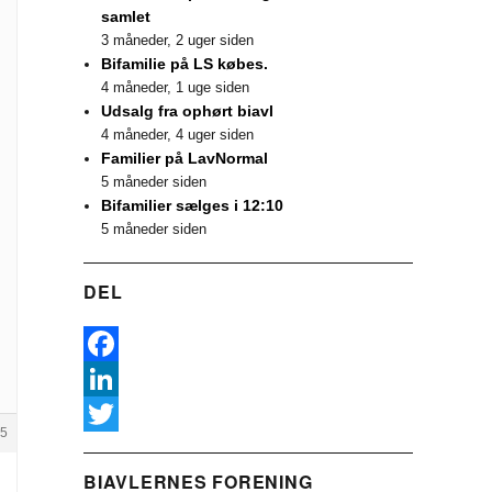
samlet
3 måneder, 2 uger siden
Bifamilie på LS købes.
4 måneder, 1 uge siden
Udsalg fra ophørt biavl
4 måneder, 4 uger siden
Familier på LavNormal
5 måneder siden
Bifamilier sælges i 12:10
5 måneder siden
DEL
F
a
L
5
c
i
T
BIAVLERNES FORENING
e
n
w