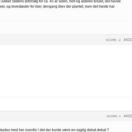
k lukket Statens Biforsøg for ca. 45 år siden, helt og aldeles tosset, det havde
bier, og levestæder for bier, dengang blev der plantet, men det meste har
#432
SCORE: -2
#432
SCORE: 1
skydes med her ovenfor i det der burde være en saglig debat debat ?