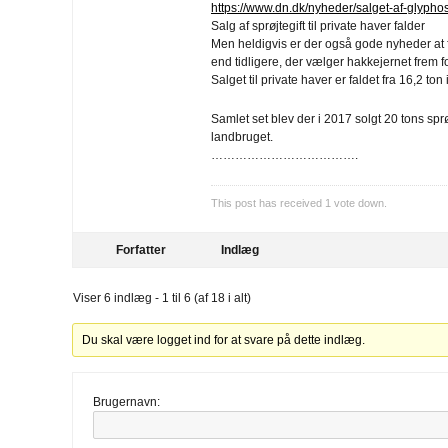
https://www.dn.dk/nyheder/salget-af-glyphosa
Salg af sprøjtegift til private haver falder
Men heldigvis er der også gode nyheder at fi
end tidligere, der vælger hakkejernet frem fo
Salget til private haver er faldet fra 16,2 ton 
Samlet set blev der i 2017 solgt 20 tons sprøjte
landbruget.
……………………………….
This post has received
1
vote down.
Forfatter
Indlæg
Viser 6 indlæg - 1 til 6 (af 18 i alt)
Du skal være logget ind for at svare på dette indlæg.
Brugernavn: