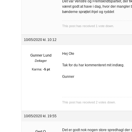
Det var Venstre og Fremskridtspartiet, der fi
været godt at have i dag, hvor der mangler 
bønderne sprøjtet ihjel og ryddet
This post has received
1
vote down.
10/05/2020 kl. 10:12
Hej Ole
Gunner Lund
Deltager
Tak for du har kommenteret mit indlæg.
Karma:
-5 pt
Gunner
This post has received
2
votes down.
10/05/2020 kl. 19:55
Det er godt nok nogen store spredhagl der 
Gert O.