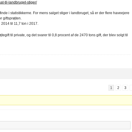
t-til-landbruget-stiger/
nde i statistikkerne. For mens salget stiger i landbruget, så er der flere haveejere
r giftsprøjten.
i 2014 til 11,7 ton i 2017.
gift til private, og det svarer til 0,8 procent af de 2470 tons gift, der blev solgt til
1
2
3