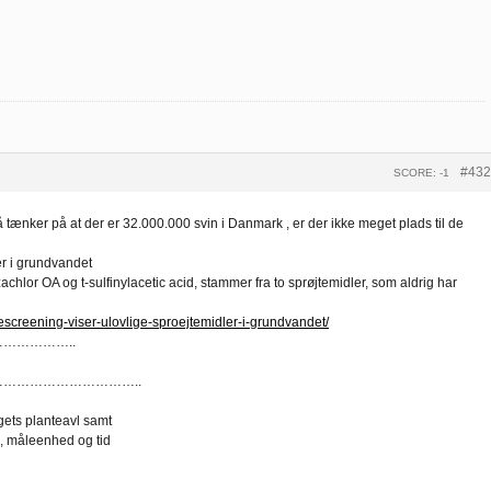
#432
SCORE: -1
så tænker på at der er 32.000.000 svin i Danmark , er der ikke meget plads til de
er i grundvandet
achlor OA og t-sulfinylacetic acid, stammer fra to sprøjtemidler, som aldrig har
screening-viser-ulovlige-sproejtemidler-i-grundvandet/
……………..
…………………………..
ugets planteavl samt
, måleenhed og tid