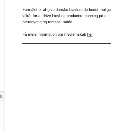
b
k
i
Formålet er at give danske biavlere de bedst mulige
vilkår for at drive biavl og producere honning på en
o
e
t
bæredygtig og rentabel måde.
o
d
t
Få mere information om medlemskab
her
k
I
e
n
r
8