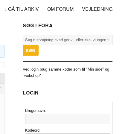
> GÅ TIL ARKIV
OM FORUM
VEJLEDNING
SØG I FORA
→
Ved login brug samme koder som til "Min side" og
"webshop"
1
LOGIN
Brugernavn:
Kodeord: