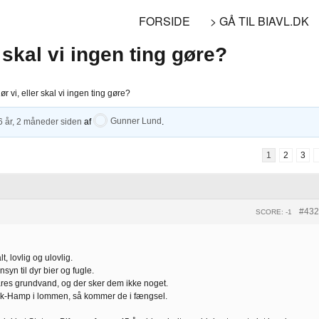
FORSIDE
> GÅ TIL BIAVL.DK
 skal vi ingen ting gøre?
r vi, eller skal vi ingen ting gøre?
6 år, 2 måneder siden
af
Gunner Lund
.
1
2
3
#432
SCORE: -1
t, lovlig og ulovlig.
nsyn til dyr bier og fugle.
våres grundvand, og der sker dem ikke noget.
isk-Hamp i lommen, så kommer de i fængsel.