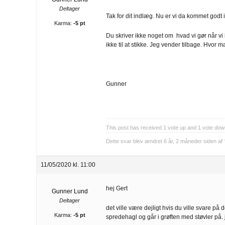
Deltager
Tak for dit indlæg. Nu er vi da kommet godt 
Karma:
-5 pt
Du skriver ikke noget om hvad vi gør når vi 
ikke til at stikke. Jeg vender tilbage. Hvor 
Gunner
This post has received
1
vote up and
1
vote dow
Dette svar blev ændret 6 år, 2 måneder siden af
11/05/2020 kl. 11:00
hej Gert
Gunner Lund
Deltager
det ville være dejligt hvis du ville svare p
Karma:
-5 pt
spredehagl og går i grøften med støvler på. 