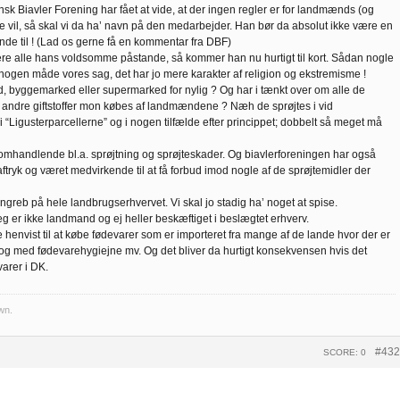
ansk Biavler Forening har fået at vide, at der ingen regler er for landmænds (og
e vil, så skal vi da ha’ navn på den medarbejder. Han bør da absolut ikke være en
dende til ! (Lad os gerne få en kommentar fra DBF)
tere alle hans voldsomme påstande, så kommer han nu hurtigt til kort. Sådan nogle
ogen måde vores sag, det har jo mere karakter af religion og ekstremisme !
ed, byggemarked eller supermarked for nylig ? Og har i tænkt over om alle de
 andre giftstoffer mon købes af landmændene ? Næh de sprøjtes i vid
 “Ligusterparcellerne” og i nogen tilfælde efter princippet; dobbelt så meget må
TfB omhandlende bl.a. sprøjtning og sprøjteskader. Og biavlerforeningen har også
ftryk og været medvirkende til at få forbud imod nogle af de sprøjtemidler der
angreb på hele landbrugserhvervet. Vi skal jo stadig ha’ noget at spise.
eg er ikke landmand og ej heller beskæftiget i beslægtet erhverv.
e henvist til at købe fødevarer som er importeret fra mange af de lande hvor der er
 og med fødevarehygiejne mv. Og det bliver da hurtigt konsekvensen hvis det
varer i DK.
wn.
#432
SCORE: 0