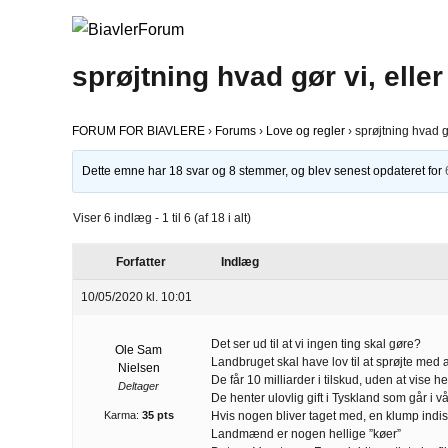
sprøjtning hvad gør vi, eller
FORUM FOR BIAVLERE
›
Forums
›
Love og regler
›
sprøjtning hvad gø
Dette emne har 18 svar og 8 stemmer, og blev senest opdateret for
Viser 6 indlæg - 1 til 6 (af 18 i alt)
Forfatter
Indlæg
10/05/2020 kl. 10:01
Det ser ud til at vi ingen ting skal gøre?
Ole Sam
Landbruget skal have lov til at sprøjte med al
Nielsen
De får 10 milliarder i tilskud, uden at vise he
Deltager
De henter ulovlig gift i Tyskland som går i 
Karma:
35 pts
Hvis nogen bliver taget med, en klump ind
Landmænd er nogen hellige ”køer”