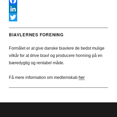
F
a
L
c
i
T
e
n
w
BIAVLERNES FORENING
b
k
i
Formålet er at give danske biavlere de bedst mulige
o
e
t
vilkår for at drive biavl og producere honning på en
o
d
t
bæredygtig og rentabel måde.
k
I
e
n
r
Få mere information om medlemskab
her