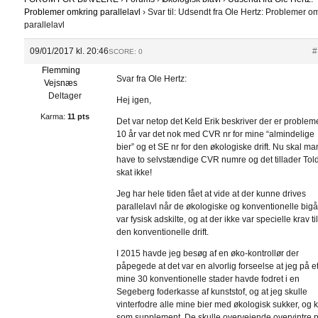
Problemer omkring parallelavl
›
Svar til: Udsendt fra Ole Hertz: Problemer o
parallelavl
09/01/2017 kl. 20:46
#
SCORE: 0
Flemming
Svar fra Ole Hertz:
Vejsnæs
Deltager
Hej igen,
Karma:
11 pts
Det var netop det Keld Erik beskriver der er probleme
10 år var det nok med CVR nr for mine “almindelige
bier” og et SE nr for den økologiske drift. Nu skal ma
have to selvstændige CVR numre og det tillader Tol
skat ikke!
Jeg har hele tiden fået at vide at der kunne drives
parallelavl når de økologiske og konventionelle big
var fysisk adskilte, og at der ikke var specielle krav ti
den konventionelle drift.
I 2015 havde jeg besøg af en øko-kontrollør der
påpegede at det var en alvorlig forseelse at jeg på et
mine 30 konventionelle stader havde fodret i en
Segeberg foderkasse af kunststof, og at jeg skulle
vinterfodre alle mine bier med økologisk sukker, og 
som supplement. De skulle overvejende overvintre 