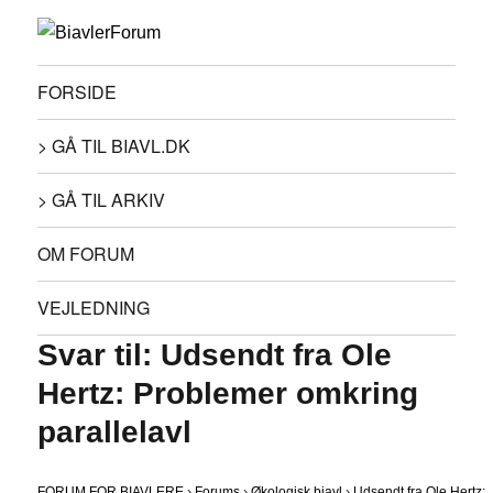
FORSIDE
> GÅ TIL BIAVL.DK
> GÅ TIL ARKIV
OM FORUM
VEJLEDNING
Svar til: Udsendt fra Ole
Hertz: Problemer omkring
parallelavl
FORUM FOR BIAVLERE
›
Forums
›
Økologisk biavl
›
Udsendt fra Ole Hertz: