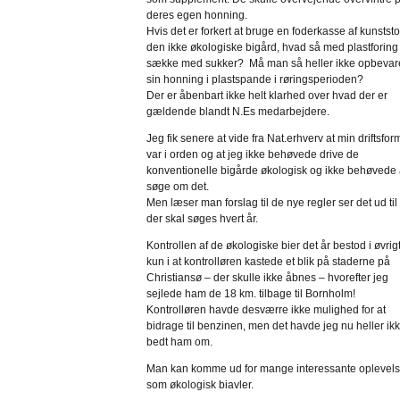
deres egen honning.
Hvis det er forkert at bruge en foderkasse af kunststof
den ikke økologiske bigård, hvad så med plastforing
sække med sukker? Må man så heller ikke opbevar
sin honning i plastspande i røringsperioden?
Der er åbenbart ikke helt klarhed over hvad der er
gældende blandt N.Es medarbejdere.
Jeg fik senere at vide fra Nat.erhverv at min driftsfor
var i orden og at jeg ikke behøvede drive de
konventionelle bigårde økologisk og ikke behøvede 
søge om det.
Men læser man forslag til de nye regler ser det ud til
der skal søges hvert år.
Kontrollen af de økologiske bier det år bestod i øvrig
kun i at kontrolløren kastede et blik på staderne på
Christiansø – der skulle ikke åbnes – hvorefter jeg
sejlede ham de 18 km. tilbage til Bornholm!
Kontrolløren havde desværre ikke mulighed for at
bidrage til benzinen, men det havde jeg nu heller ik
bedt ham om.
Man kan komme ud for mange interessante oplevels
som økologisk biavler.