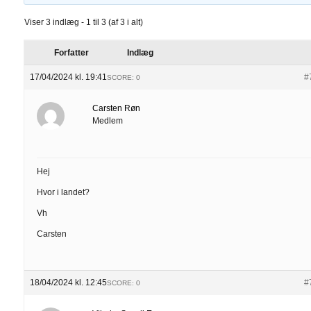
Viser 3 indlæg - 1 til 3 (af 3 i alt)
Forfatter
Indlæg
17/04/2024 kl. 19:41
#
SCORE: 0
Carsten Røn
Medlem
Hej
Hvor i landet?
Vh
Carsten
18/04/2024 kl. 12:45
#
SCORE: 0