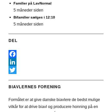
Familier på LavNormal
5 måneder siden
Bifamilier sælges i 12:10
5 måneder siden
DEL
F
a
L
c
i
T
e
n
w
BIAVLERNES FORENING
b
k
i
Formålet er at give danske biavlere de bedst mulige
o
e
t
vilkår for at drive biavl og producere honning på en
o
d
t