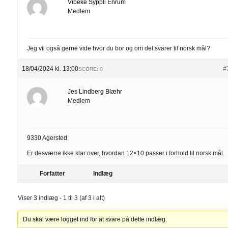
Vibeke Syppli Enrum
Medlem
Jeg vil også gerne vide hvor du bor og om det svarer til norsk mål?
18/04/2024 kl. 13:00
#
SCORE: 0
Jes Lindberg Blæhr
Medlem
9330 Agersted
Er desværre ikke klar over, hvordan 12×10 passer i forhold til norsk mål.
Forfatter
Indlæg
Viser 3 indlæg - 1 til 3 (af 3 i alt)
Du skal være logget ind for at svare på dette indlæg.