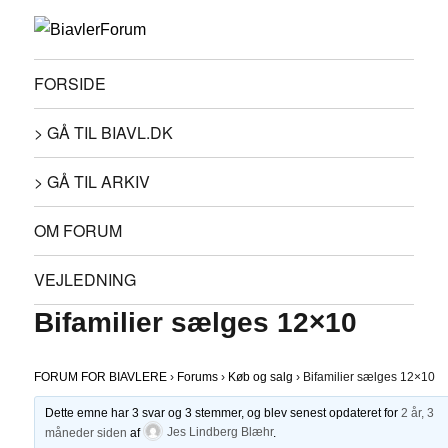
FORSIDE
> GÅ TIL BIAVL.DK
> GÅ TIL ARKIV
OM FORUM
VEJLEDNING
Bifamilier sælges 12×10
FORUM FOR BIAVLERE
›
Forums
›
Køb og salg
›
Bifamilier sælges 12×10
Dette emne har 3 svar og 3 stemmer, og blev senest opdateret for
2 år, 3
måneder siden
af
Jes Lindberg Blæhr
.