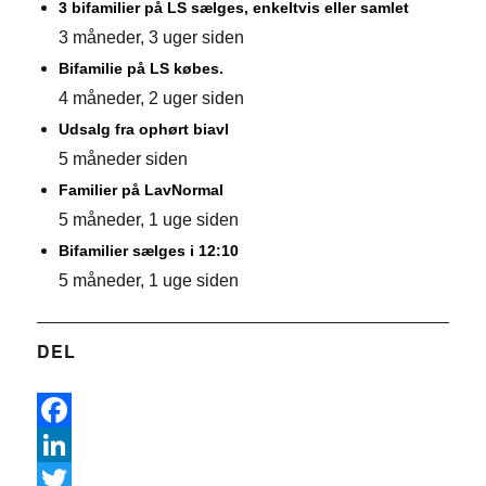
3 bifamilier på LS sælges, enkeltvis eller samlet
3 måneder, 3 uger siden
Bifamilie på LS købes.
4 måneder, 2 uger siden
Udsalg fra ophørt biavl
5 måneder siden
Familier på LavNormal
5 måneder, 1 uge siden
Bifamilier sælges i 12:10
5 måneder, 1 uge siden
DEL
F
a
L