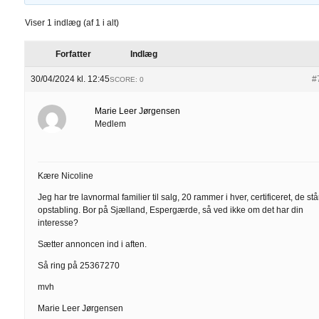
Viser 1 indlæg (af 1 i alt)
Forfatter
Indlæg
30/04/2024 kl. 12:45
#
SCORE: 0
Marie Leer Jørgensen
Medlem
Kære Nicoline
Jeg har tre lavnormal familier til salg, 20 rammer i hver, certificeret, de står
opstabling. Bor på Sjælland, Espergærde, så ved ikke om det har din
interesse?
Sætter annoncen ind i aften.
Så ring på 25367270
mvh
Marie Leer Jørgensen