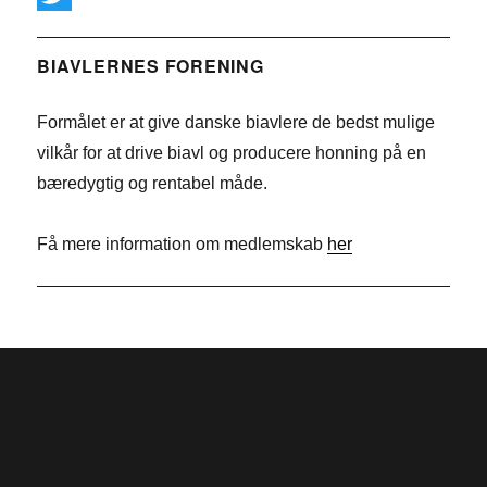
c
i
T
e
n
w
BIAVLERNES FORENING
b
k
i
Formålet er at give danske biavlere de bedst mulige
o
e
t
vilkår for at drive biavl og producere honning på en
o
d
t
bæredygtig og rentabel måde.
k
I
e
n
r
Få mere information om medlemskab
her