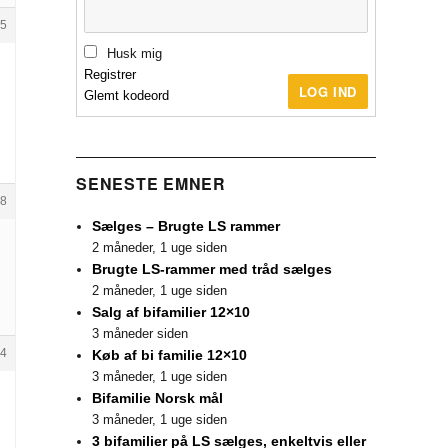
5
Husk mig
Registrer
LOG IND
Glemt kodeord
SENESTE EMNER
8
Sælges – Brugte LS rammer
2 måneder, 1 uge siden
Brugte LS-rammer med tråd sælges
2 måneder, 1 uge siden
Salg af bifamilier 12×10
3 måneder siden
4
Køb af bi familie 12×10
3 måneder, 1 uge siden
Bifamilie Norsk mål
3 måneder, 1 uge siden
3 bifamilier på LS sælges, enkeltvis eller