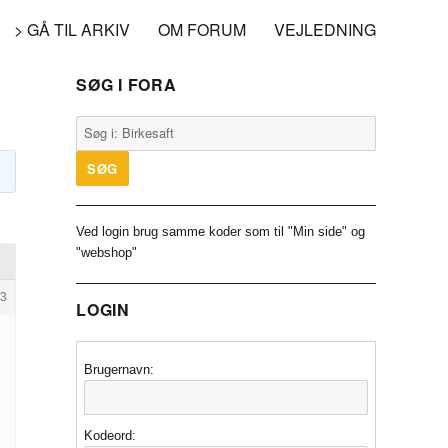
> GÅ TIL ARKIV
OM FORUM
VEJLEDNING
SØG I FORA
Ved login brug samme koder som til "Min side" og
"webshop"
3
LOGIN
Brugernavn:
Kodeord: