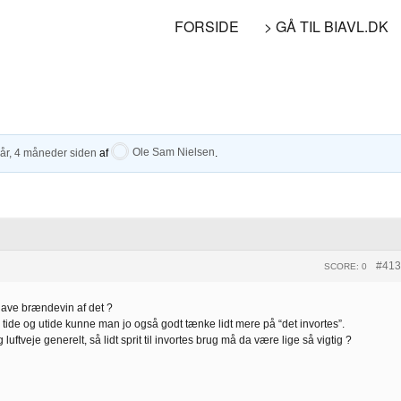
FORSIDE
> GÅ TIL BIAVL.DK
 år, 4 måneder siden
af
Ole Sam Nielsen
.
#413
SCORE: 0
 lave brændevin af det ?
 i tide og utide kunne man jo også godt tænke lidt mere på “det invortes”.
 luftveje generelt, så lidt sprit til invortes brug må da være lige så vigtig ?