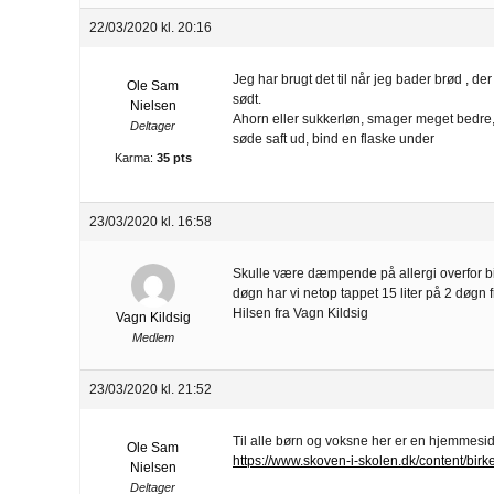
22/03/2020 kl. 20:16
Jeg har brugt det til når jeg bader brød , de
Ole Sam
sødt.
Nielsen
Ahorn eller sukkerløn, smager meget bedre, 
Deltager
søde saft ud, bind en flaske under
Karma:
35 pts
23/03/2020 kl. 16:58
Skulle være dæmpende på allergi overfor birke
døgn har vi netop tappet 15 liter på 2 døgn 
Hilsen fra Vagn Kildsig
Vagn Kildsig
Medlem
23/03/2020 kl. 21:52
Til alle børn og voksne her er en hjemmesid
Ole Sam
https://www.skoven-i-skolen.dk/content/birke
Nielsen
Deltager