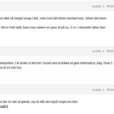
#413
SCORE: 0
r er ikke så meget smag i det , men hvis det bliver dampet ned , bliver det mere
det er helt sødt, bare man skære en gren af på ca. 2 cn. i diameter løber den
#413
SCORE: 0
pollen. I år tester vi det her i huset ved at drikke et glas birkesaft pr. dag. Over 1
fra et 15 mm hul.
#414
SCORE: 0
e der er vær at gæste, og så står der også noget om bier
saft-0