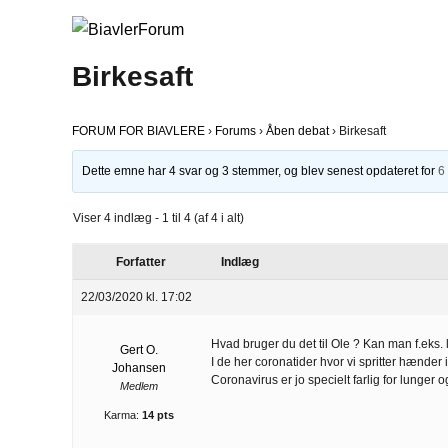
Birkesaft
FORUM FOR BIAVLERE
›
Forums
›
Åben debat
›
Birkesaft
Dette emne har 4 svar og 3 stemmer, og blev senest opdateret for
6
Viser 4 indlæg - 1 til 4 (af 4 i alt)
Forfatter
Indlæg
22/03/2020 kl. 17:02
Hvad bruger du det til Ole ? Kan man f.eks.
Gert O.
I de her coronatider hvor vi spritter hænder
Johansen
Coronavirus er jo specielt farlig for lunger og
Medlem
Karma:
14 pts