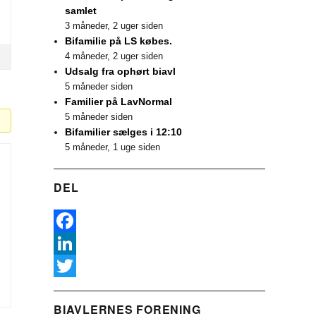
samlet
3 måneder, 2 uger siden
Bifamilie på LS købes.
4 måneder, 2 uger siden
Udsalg fra ophørt biavl
5 måneder siden
Familier på LavNormal
5 måneder siden
Bifamilier sælges i 12:10
5 måneder, 1 uge siden
DEL
F
a
L
c
i
T
BIAVLERNES FORENING
e
n
w