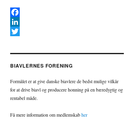
F
a
L
c
i
T
e
n
w
b
k
i
BIAVLERNES FORENING
o
e
t
o
d
t
Formålet er at give danske biavlere de bedst mulige vilkår
k
I
e
for at drive biavl og producere honning på en bæredygtig og
rentabel måde.
n
r
Få mere information om medlemskab
her