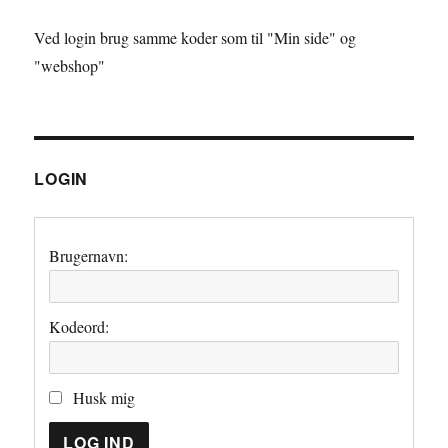
Ved login brug samme koder som til "Min side" og
"webshop"
LOGIN
Brugernavn:
Kodeord:
Husk mig
LOG IND