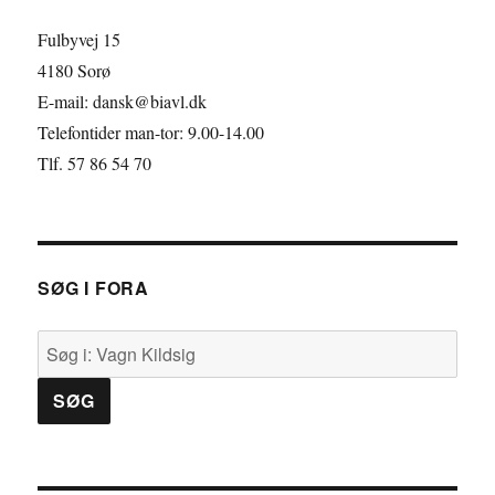
o
d
t
Fulbyvej 15
k
I
e
4180 Sorø
E-mail: dansk@biavl.dk
n
r
Telefontider man-tor: 9.00-14.00
Tlf. 57 86 54 70
SØG I FORA