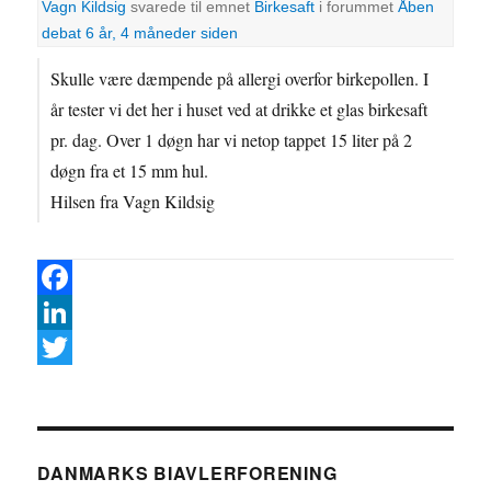
Vagn Kildsig
svarede til emnet
Birkesaft
i forummet
Åben
debat
6 år, 4 måneder siden
Skulle være dæmpende på allergi overfor birkepollen. I
år tester vi det her i huset ved at drikke et glas birkesaft
pr. dag. Over 1 døgn har vi netop tappet 15 liter på 2
døgn fra et 15 mm hul.
Hilsen fra Vagn Kildsig
F
a
L
c
i
T
e
n
w
b
k
i
DANMARKS BIAVLERFORENING
o
e
t