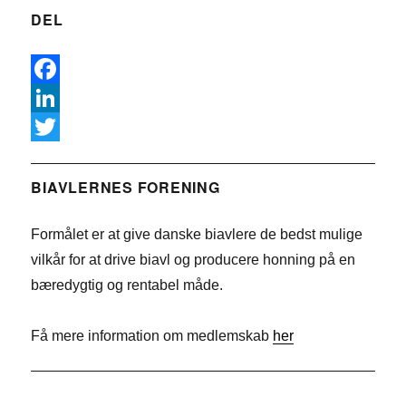
DEL
F
a
L
c
i
T
e
n
w
BIAVLERNES FORENING
b
k
i
Formålet er at give danske biavlere de bedst mulige
o
e
t
vilkår for at drive biavl og producere honning på en
o
d
t
bæredygtig og rentabel måde.
k
I
e
n
r
Få mere information om medlemskab
her