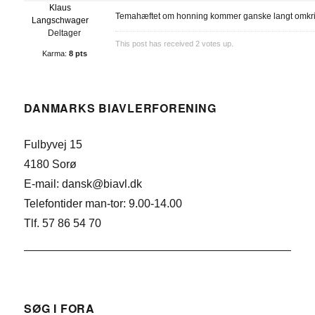
Klaus
Temahæftet om honning kommer ganske langt omkr
Langschwager
Deltager
This post has received
2
votes up.
Karma:
8 pts
DANMARKS BIAVLERFORENING
Fulbyvej 15
4180 Sorø
E-mail: dansk@biavl.dk
Telefontider man-tor: 9.00-14.00
Tlf. 57 86 54 70
SØG I FORA