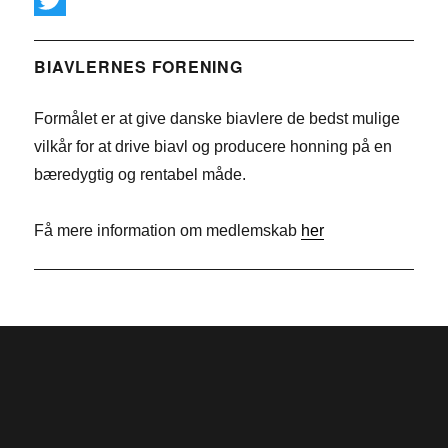
c
i
T
e
n
w
BIAVLERNES FORENING
b
k
i
Formålet er at give danske biavlere de bedst mulige
o
e
t
vilkår for at drive biavl og producere honning på en
o
d
t
bæredygtig og rentabel måde.
k
I
e
n
r
Få mere information om medlemskab
her