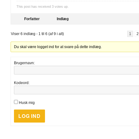
This post has received
3
votes up.
Forfatter
Indlæg
Viser 6 indlæg - 1 til 6 (af 9 i alt)
1
2
Du skal være logget ind for at svare på dette indlæg.
Brugernavn:
Kodeord:
Husk mig
LOG IND