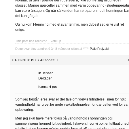
Normalt vil den flydende del ligge øverst, ikke som et lag midt nede i
glasset. Mange gærceller sammen med varm opbevaring (stuetemperatur
kan være årsagen. Og når så kunden har rørt gæren ned i honningen ka
det kun gå galt.
Og nu kom Flemming med et svar før mig, men dybest set, er vi vist ret
enige.
This post has received
1
vote up.
Dette svar blev ændret 9 år, 8 måneder siden af
Palle Frejvald
.
01/12/2016 kl. 07:43
SCORE: 1
Ib Jensen
Deltager
Karma:
4 pts
Som jeg forstår jeres svar er der tale om ‘delvis frifindelse’, men for højt
vandindhold har givet for gode vækstbetingelser for gærceller ved for va
opbevaring.
Men jeg skal have mere fokus på vandindhold i honningen og i
sammenhæng hermed luftfugtighed. I skoven, hvor vi bor, er luftfugtighe
relativt høj og kræver måske endda brug af affugter ved slyngning, osv.