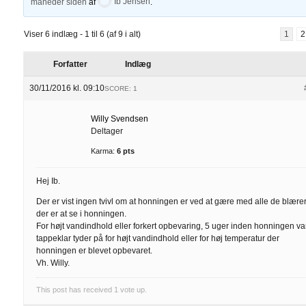
måneder siden
af
Ib Jensen
.
Viser 6 indlæg - 1 til 6 (af 9 i alt)
1
2
Forfatter
Indlæg
30/11/2016 kl. 09:10
SCORE: 1
Willy Svendsen
Deltager
Karma:
6 pts
Hej Ib.
Der er vist ingen tvivl om at honningen er ved at gære med alle de blære
der er at se i honningen.
For højt vandindhold eller forkert opbevaring, 5 uger inden honningen va
tappeklar tyder på for højt vandindhold eller for høj temperatur der
honningen er blevet opbevaret.
Vh. Willy.
This post has received
1
vote up.