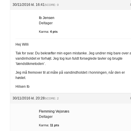
30/11/2016 kl. 16:41
SCORE: 0
Ib Jensen
Deltager
Karma:
4 pts
Hej Willi
Tak for svar. Du bekræfter min egen mistanke. Jeg undrer mig bare over a
vandinholdet er forhøjt. Jeg tog kun fuldt forseglede tavler og brugte
‘tændstikmetoden’.
Jeg må fremover til at måle på vandindholdet i honningen, når den er
høstet.
Hilsen Ib
30/11/2016 kl. 20:28
SCORE: 2
Flemming Vejsnæs
Deltager
Karma:
11 pts