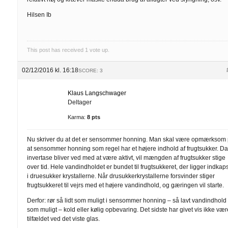
Hilsen Ib
This post has received
1
vote up.
02/12/2016 kl. 16:18
SCORE: 3
Klaus Langschwager
Deltager
Karma:
8 pts
Nu skriver du at det er sensommer honning. Man skal være opmærksom
at sensommer honning som regel har et højere indhold af frugtsukker. D
invertase bliver ved med at være aktivt, vil mængden af frugtsukker stige
over tid. Hele vandindholdet er bundet til frugtsukkeret, der ligger indkaps
i druesukker krystallerne. Når drusukkerkrystallerne forsvinder stiger
frugtsukkeret til vejrs med et højere vandindhold, og gæringen vil starte.
Derfor: rør så lidt som muligt i sensommer honning – så lavt vandindhold
som muligt – kold eller kølig opbevaring. Det sidste har givet vis ikke vær
tilfældet ved det viste glas.