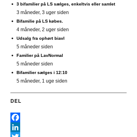
3 bifamilier på LS sælges, enkeltvis eller samlet
3 måneder, 3 uger siden
Bifamilie på LS købes.
4 måneder, 2 uger siden
Udsalg fra ophørt biavl
5 måneder siden
Familier på LavNormal
5 måneder siden
Bifamilier sælges i 12:10
5 måneder, 1 uge siden
DEL
F
a
L