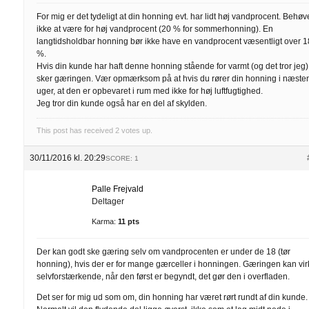
For mig er det tydeligt at din honning evt. har lidt høj vandprocent. Behøv
ikke at være for høj vandprocent (20 % for sommerhonning). En
langtidsholdbar honning bør ikke have en vandprocent væsentligt over 1
%.
Hvis din kunde har haft denne honning stående for varmt (og det tror jeg)
sker gæringen. Vær opmærksom på at hvis du rører din honning i næste
uger, at den er opbevaret i rum med ikke for høj luftfugtighed.
Jeg tror din kunde også har en del af skylden.
This post has received
2
votes up.
30/11/2016 kl. 20:29
SCORE: 1
Palle Frejvald
Deltager
Karma:
11 pts
Der kan godt ske gæring selv om vandprocenten er under de 18 (tør
honning), hvis der er for mange gærceller i honningen. Gæringen kan vi
selvforstærkende, når den først er begyndt, det gør den i overfladen.
Det ser for mig ud som om, din honning har været rørt rundt af din kunde.