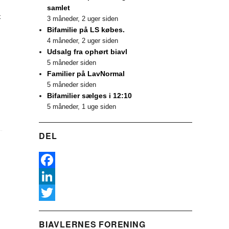
samlet
t
3 måneder, 2 uger siden
Bifamilie på LS købes.
4 måneder, 2 uger siden
Udsalg fra ophørt biavl
5 måneder siden
Familier på LavNormal
5 måneder siden
Bifamilier sælges i 12:10
5 måneder, 1 uge siden
DEL
F
a
L
c
i
T
BIAVLERNES FORENING
e
n
w