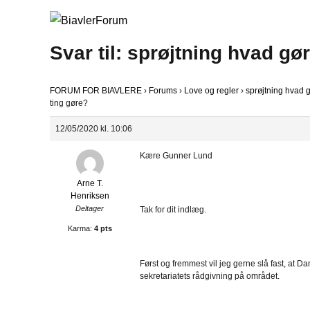
Svar til: sprøjtning hvad gør
FORUM FOR BIAVLERE
›
Forums
›
Love og regler
›
sprøjtning hvad gø
ting gøre?
12/05/2020 kl. 10:06
Kære Gunner Lund
Arne T.
Henriksen
Deltager
Tak for dit indlæg.
Karma:
4 pts
Først og fremmest vil jeg gerne slå fast, at Da
sekretariatets rådgivning på området.