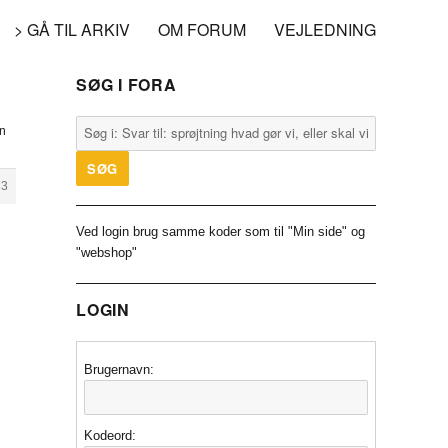
> GÅ TIL ARKIV
OM FORUM
VEJLEDNING
SØG I FORA
en
33
Ved login brug samme koder som til "Min side" og
"webshop"
LOGIN
Brugernavn:
Kodeord: