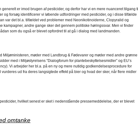
n generelt er imod brugen af pesticider, og derfor har vi en mere nuanceret tilgang ti
 og forsøg identificerer vi løbende udfordringer med pesticider, og i disse tilfælde
an var det bl.a. tilfældet ved problemer med Neonikotinoiderne, Clopyralid og
lige kampagner, andre gange sker det gennem politiske høringssvar. Men vi finder
, sådan som du også er blevet opfordret til at gå i dialog med landmanden.
med Miljøministeren, møder med Landbrug & Fødevarer og møder med andre grønne
sidder med i Miljøstyrelsens ”Dialogforum for plantebeskyttelsesmidler” og EU’s
). Vi arbejder her bl.a. på en ny og mere nutidig godkendelsesprocedure for
l vurderes ud fra deres langsigtede effekt på bier og hvad der sker, når flere midler
esticider, hvilket senest er sket i nedenstående pressemeddelelse, der er blevet
med omtanke