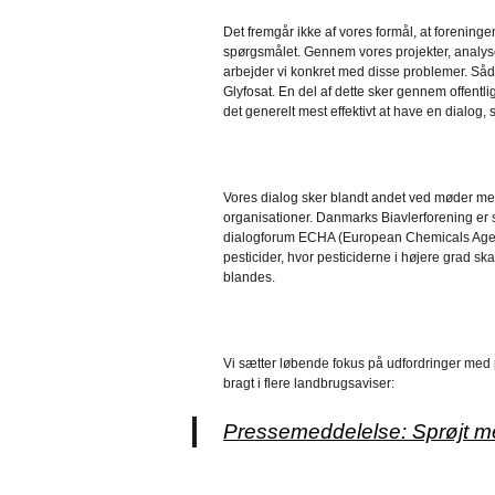
Det fremgår ikke af vores formål, at foreninge
spørgsmålet. Gennem vores projekter, analyser
arbejder vi konkret med disse problemer. Såd
Glyfosat. En del af dette sker gennem offent
det generelt mest effektivt at have en dialog
Vores dialog sker blandt andet ved møder 
organisationer. Danmarks Biavlerforening er 
dialogforum ECHA (European Chemicals Agency
pesticider, hvor pesticiderne i højere grad ska
blandes.
Vi sætter løbende fokus på udfordringer med p
bragt i flere landbrugsaviser:
Pressemeddelelse: Sprøjt 