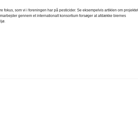
 fokus, som vi i foreningen har på pesticider. Se eksempelvis artiklen om projekte
i samarbejder gennem et internationalt konsortium forsøger at afdække biernes
ljø.