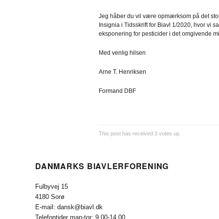
Jeg håber du vil være opmærksom på det store
Insignia i Tidsskrift for Biavl 1/2020, hvor v
eksponering for pesticider i det omgivende mi
Med venlig hilsen
Arne T. Henriksen
Formand DBF
This post has received
3
votes up.
DANMARKS BIAVLERFORENING
Fulbyvej 15
4180 Sorø
E-mail: dansk@biavl.dk
Telefontider man-tor: 9.00-14.00