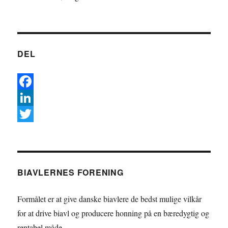
DEL
F
a
L
c
i
T
e
n
w
b
k
i
BIAVLERNES FORENING
o
e
t
o
d
t
Formålet er at give danske biavlere de bedst mulige vilkår
k
I
e
for at drive biavl og producere honning på en bæredygtig og
rentabel måde.
n
r