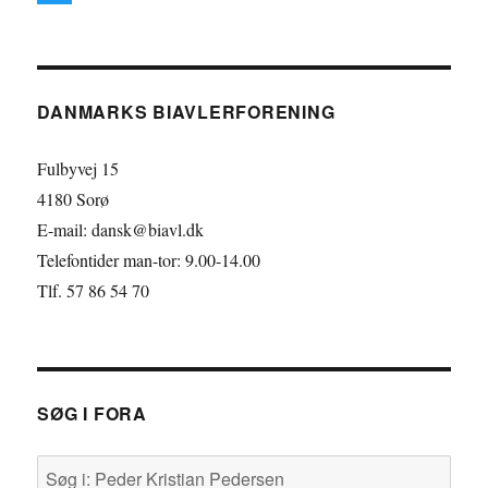
c
i
T
e
n
w
b
k
i
DANMARKS BIAVLERFORENING
o
e
t
o
d
t
Fulbyvej 15
k
I
e
4180 Sorø
E-mail: dansk@biavl.dk
n
r
Telefontider man-tor: 9.00-14.00
Tlf. 57 86 54 70
SØG I FORA