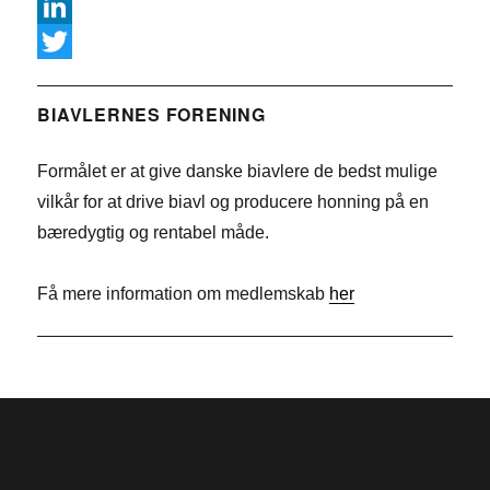
F
a
L
c
i
T
e
n
w
BIAVLERNES FORENING
b
k
i
Formålet er at give danske biavlere de bedst mulige
o
e
t
vilkår for at drive biavl og producere honning på en
o
d
t
bæredygtig og rentabel måde.
k
I
e
n
r
Få mere information om medlemskab
her