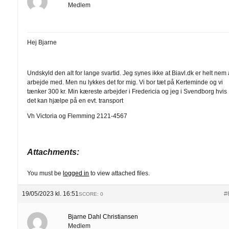
Medlem
Hej Bjarne
Undskyld den alt for lange svartid. Jeg synes ikke at Biavl.dk er helt nem 
arbejde med. Men nu lykkes det for mig. Vi bor tæt på Kerteminde og vi
tænker 300 kr. Min kæreste arbejder i Fredericia og jeg i Svendborg hvis
det kan hjælpe på en evt. transport
Vh Victoria og Flemming 2121-4567
Attachments:
You must be
logged in
to view attached files.
19/05/2023 kl. 16:51
#
SCORE: 0
Bjarne Dahl Christiansen
Medlem