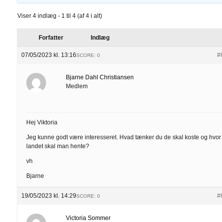
Viser 4 indlæg - 1 til 4 (af 4 i alt)
Forfatter
Indlæg
07/05/2023 kl. 13:16
#
SCORE: 0
Bjarne Dahl Christiansen
Medlem
Hej Viktoria
Jeg kunne godt være interesseret. Hvad tænker du de skal koste og hvor 
landet skal man hente?
vh
Bjarne
19/05/2023 kl. 14:29
#
SCORE: 0
Victoria Sommer