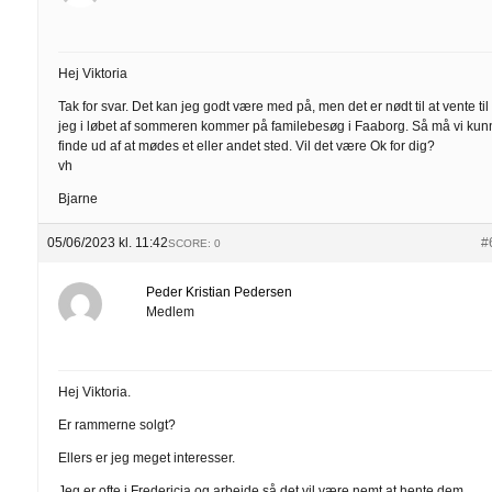
Hej Viktoria
Tak for svar. Det kan jeg godt være med på, men det er nødt til at vente til
jeg i løbet af sommeren kommer på familebesøg i Faaborg. Så må vi ku
finde ud af at mødes et eller andet sted. Vil det være Ok for dig?
vh
Bjarne
05/06/2023 kl. 11:42
#
SCORE: 0
Peder Kristian Pedersen
Medlem
Hej Viktoria.
Er rammerne solgt?
Ellers er jeg meget interesser.
Jeg er ofte i Fredericia og arbejde så det vil være nemt at hente dem.