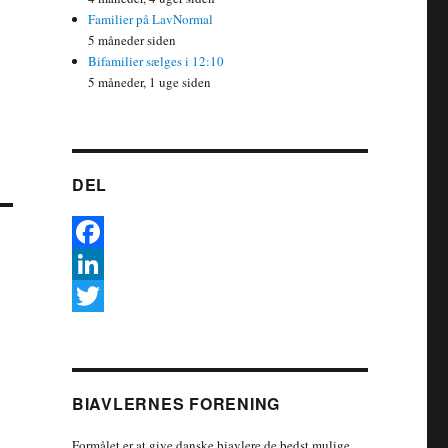
Familier på LavNormal
5 måneder siden
Bifamilier sælges i 12:10
5 måneder, 1 uge siden
DEL
F
a
L
c
i
T
e
n
w
b
k
i
BIAVLERNES FORENING
o
e
t
Formålet er at give danske biavlere de bedst mulige