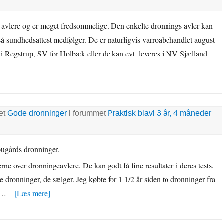
e avlere og er meget fredsommelige. Den enkelte dronnings avler kan
 så sundhedsattest medfølger. De er naturligvis varroabehandlet august
i Regstrup, SV for Holbæk eller de kan evt. leveres i NV-Sjælland.
net
Gode dronninger
i forummet
Praktisk biavl
3 år, 4 måneder
tougårds dronninger.
rne over dronningeavlere. De kan godt få fine resultater i deres tests.
e dronninger, de sælger. Jeg købte for 1 1/2 år siden to dronninger fra
nn…
[Læs mere]