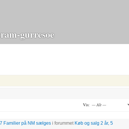
ram-gurresoe
Vis:
7 Familier på NM sælges
i forummet
Køb og salg
2 år, 5