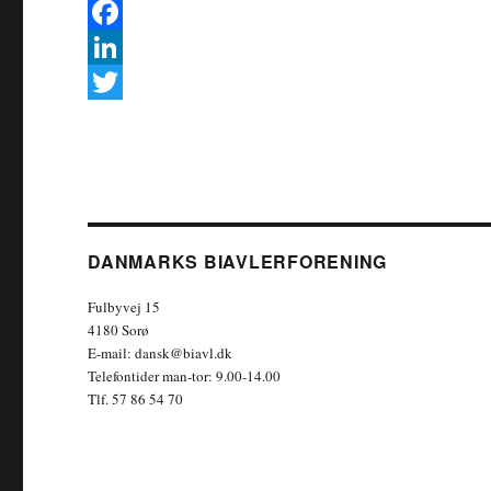
F
a
L
c
i
T
e
n
w
b
k
i
o
e
t
o
d
t
DANMARKS BIAVLERFORENING
k
I
e
Fulbyvej 15
n
r
4180 Sorø
E-mail: dansk@biavl.dk
Telefontider man-tor: 9.00-14.00
Tlf. 57 86 54 70