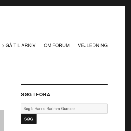
> GÅ TIL ARKIV
OM FORUM
VEJLEDNING
SØG I FORA