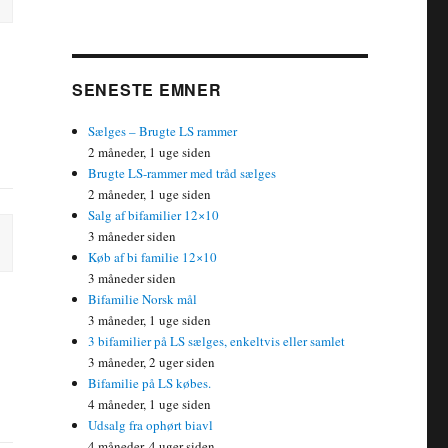
SENESTE EMNER
Sælges – Brugte LS rammer
2 måneder, 1 uge siden
Brugte LS-rammer med tråd sælges
2 måneder, 1 uge siden
Salg af bifamilier 12×10
3 måneder siden
Køb af bi familie 12×10
3 måneder siden
Bifamilie Norsk mål
3 måneder, 1 uge siden
3 bifamilier på LS sælges, enkeltvis eller samlet
3 måneder, 2 uger siden
Bifamilie på LS købes.
4 måneder, 1 uge siden
Udsalg fra ophørt biavl
4 måneder, 4 uger siden