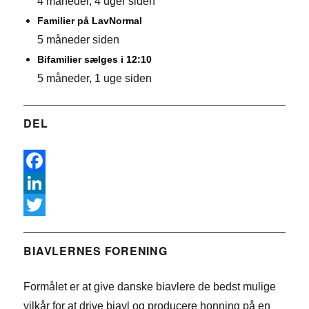
4 måneder, 4 uger siden
Familier på LavNormal
5 måneder siden
Bifamilier sælges i 12:10
5 måneder, 1 uge siden
DEL
F
a
L
c
i
T
e
n
w
BIAVLERNES FORENING
b
k
i
Formålet er at give danske biavlere de bedst mulige
o
e
t
vilkår for at drive biavl og producere honning på en