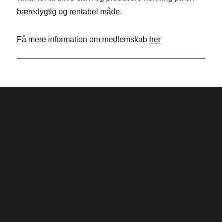
o
d
t
bæredygtig og rentabel måde.
k
I
e
n
r
Få mere information om medlemskab
her