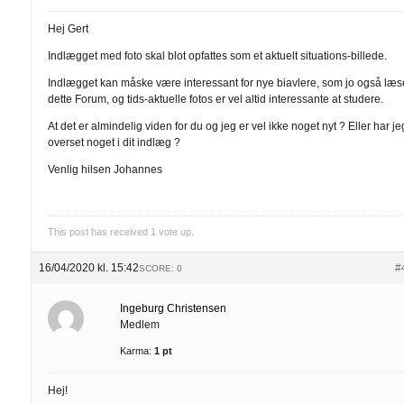
Hej Gert
Indlægget med foto skal blot opfattes som et aktuelt situations-billede.
Indlægget kan måske være interessant for nye biavlere, som jo også læs
dette Forum, og tids-aktuelle fotos er vel altid interessante at studere.
At det er almindelig viden for du og jeg er vel ikke noget nyt ? Eller har je
overset noget i dit indlæg ?
Venlig hilsen Johannes
This post has received
1
vote up.
16/04/2020 kl. 15:42
#
SCORE: 0
Ingeburg Christensen
Medlem
Karma:
1 pt
Hej!