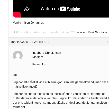
Venlig hilsen Johannes
Dette svar blev ændret 6 år, 3 måneder siden af
Johannes Bank Sørensen
.
18/04/2020 kl. 18:24
#
SCORE: 0
Ingeburg Christensen
Medlem
Karma:
1 pt
Hej!
Jeg har altid fået at vide at bierne godt kan lide gammelt vand, men det e
måske ikke rigtigt?
Jeg har en spand med sten og lecca stående ved siden af staderne og
150m derfra er der et lille vandhul. Jeg vil tro, det er der, de henter vand, 
der er sjældent nogle i spanden. Måske er det i spandet for gammelt og
forurenet .