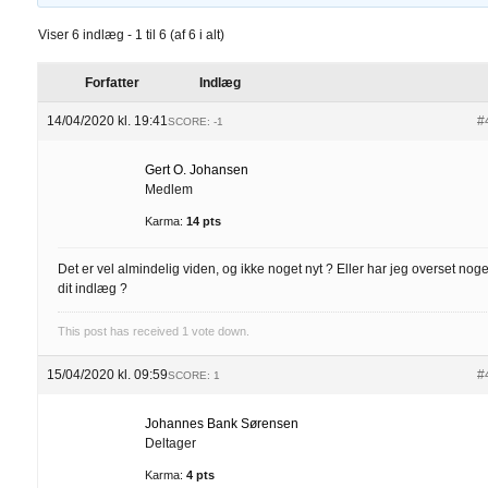
Viser 6 indlæg - 1 til 6 (af 6 i alt)
Forfatter
Indlæg
14/04/2020 kl. 19:41
#
SCORE: -1
Gert O. Johansen
Medlem
Karma:
14 pts
Det er vel almindelig viden, og ikke noget nyt ? Eller har jeg overset noge
dit indlæg ?
This post has received
1
vote down.
15/04/2020 kl. 09:59
#
SCORE: 1
Johannes Bank Sørensen
Deltager
Karma:
4 pts