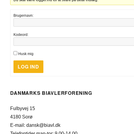
Brugernavn:
Kodeord:
Husk mig
LOG IND
DANMARKS BIAVLERFORENING
Fulbyvej 15
4180 Sorø
E-mail: dansk@biavl.dk
Telefontider man-tor: 9.00-14.00