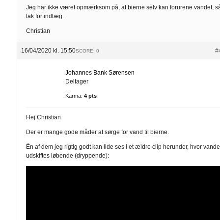
Jeg har ikke været opmærksom på, at bierne selv kan forurene vandet, s
tak for indlæg.
Christian
16/04/2020 kl. 15:50
#
SCORE: 0
Johannes Bank Sørensen
Deltager
Karma:
4 pts
Hej Christian
Der er mange gode måder at sørge for vand til bierne.
Én af dem jeg rigtig godt kan lide ses i et ældre clip herunder, hvor vande
udskiftes løbende (dryppende):