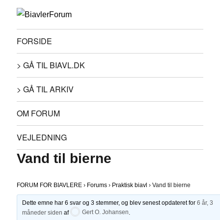
FORSIDE
> GÅ TIL BIAVL.DK
> GÅ TIL ARKIV
OM FORUM
VEJLEDNING
Vand til bierne
FORUM FOR BIAVLERE
›
Forums
›
Praktisk biavl
›
Vand til bierne
Dette emne har 6 svar og 3 stemmer, og blev senest opdateret for
6 år, 3
måneder siden
af
Gert O. Johansen
.