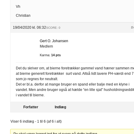
Vh
Christian
19/04/2020 kl. 06:32
#
SCORE: 0
Gert O. Johansen
Medlem
Karma:
14 pts
Det du skriver om, at bierne foretrækker gammel vand hæner sammen m
at bierne generelt foretrækker surt vand. Altså lidt lavere PH-værdi end 7
som jo regnes for neutralt.
Det er bl.a. derfor at mange bruger en spand eller balje med en klyne i
vandet. Men andre bruger også at hælde “en lille sjat” husholdningseddi
i vandet til bierne.
Forfatter
Indlæg
Viser 6 indlæg - 1 til 6 (af 6 i alt)
Du skal være logget ind for at svare på dette indlæg.