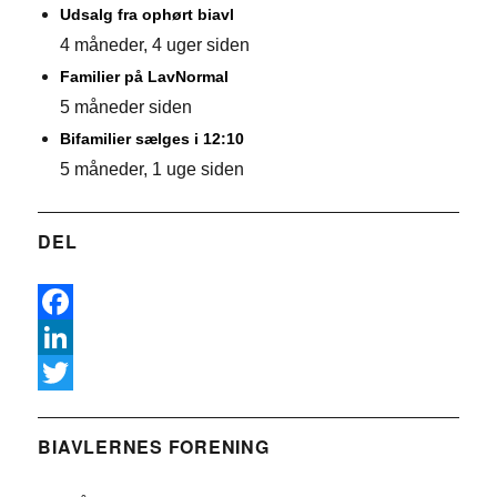
Udsalg fra ophørt biavl
4 måneder, 4 uger siden
Familier på LavNormal
5 måneder siden
Bifamilier sælges i 12:10
5 måneder, 1 uge siden
DEL
F
a
L
c
i
T
e
n
w
BIAVLERNES FORENING
b
k
i