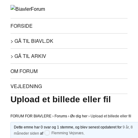
FORSIDE
> GÅ TIL BIAVL.DK
> GÅ TIL ARKIV
OM FORUM
VEJLEDNING
Upload et billede eller fil
FORUM FOR BIAVLERE
›
Forums
›
Øv dig her
›
Upload et billede eller fil
Dette emne har 0 svar og 1 stemme, og blev senest opdateret for
9 år, 8
måneder siden
af
Flemming Vejsnæs
.