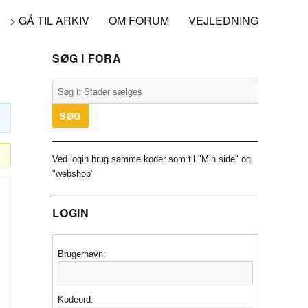
> GÅ TIL ARKIV
OM FORUM
VEJLEDNING
SØG I FORA
Ved login brug samme koder som til "Min side" og
"webshop"
LOGIN
Brugernavn:
Kodeord: