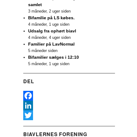
samlet
3 måneder, 2 uger siden
Bifamilie på LS købes.
4 måneder, 1 uge siden
Udsalg fra ophørt biavl
4 måneder, 4 uger siden
Familier på LavNormal
5 måneder siden
Bifamilier sælges i 12:10
5 måneder, 1 uge siden
DEL
F
a
L
c
i
T
BIAVLERNES FORENING
e
n
w