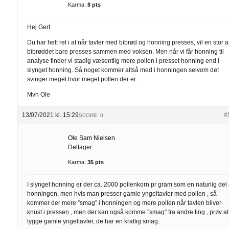
Karma:
8 pts
Hej Gert
Du har helt ret i at når tavler med bibrød og honning presses, vil en stor a
bibrøddet bare presses sammen med voksen. Men når vi får honning til
analyse finder vi stadig væsentlig mere pollen i presset honning end i
slynget honning. Så noget kommer altså med i honningen selvom det
svinger meget hvor meget pollen der er.
Mvh Ole
13/07/2021 kl. 15:29
#
SCORE: 0
Ole Sam Nielsen
Deltager
Karma:
35 pts
I slynget honning er der ca. 2000 pollenkorn pr gram som en naturlig del 
honningen, men hvis man presser gamle yngeltavler med pollen , så
kommer der mere ”smag” i honningen og mere pollen når tavlen bliver
knust i pressen , men der kan også komme ”smag” fra andre ting , prøv at
tygge gamle yngeltavler, de har en kraftig smag.