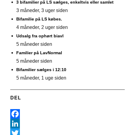
3 bifamilier på LS sælges, enkeltvis eller samlet
3 måneder, 3 uger siden
Bifamilie på LS købes.
4 måneder, 2 uger siden
Udsalg fra ophørt biavl
5 måneder siden
Familier på LavNormal
5 måneder siden
Bifamilier sælges i 12:10
5 måneder, 1 uge siden
DEL
F
a
L