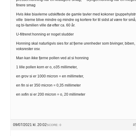
finere smag
Hvis ikke biavlerne udskiftede de gamle tavler med kokoner (puppehylstr
ville bierne blive mindre og mindre og kortere for til sidst at være for små
og bi-familien ville dø efter ca. 60 år.
U-filtreret honning er noget sludder
Honning skal naturligvis sies for at fjerne urenheder som bivinger, biben,
voksrester osv.
Man kan ikke fjerne pollen ved at si honning
1 lille pollen korn er o, o35 millimeter,
en grov si er 1000 micron = en millimeter,
en fin si er 350 micron = 0,35 millimeter
en xxfin si er 200 micron = o, 20 millimeter
09/07/2021 kl. 20:02
#
SCORE: 0