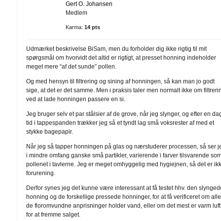
Gert O. Johansen
Medlem
Karma:
14 pts
Udmærket beskrivelse BiSam, men du forholder dig ikke rigtig til mit
spørgsmål om hvorvidt det altid er rigtigt, at presset honning indeholder
meget mere “af det sunde” pollen.
Og med hensyn til filtrering og sining af honningen, så kan man jo godt
sige, at det er det samme. Men i praksis taler men normalt ikke om filtreri
ved at lade honningen passere en si.
Jeg bruger selv et par stålsier af de grove, når jeg slynger, og efter en da
tid i tappespanden trækker jeg så et tyndt lag små voksrester af med et
stykke bagepapir.
Når jeg så tapper honningen på glas og nærstuderer processen, så ser j
i mindre omfang ganske små partikler, varierende i farver tilsvarende so
pollenet i tavlerne. Jeg er meget omhyggelig med hygiejnen, så det er ik
forurening.
Derfor synes jeg det kunne være interessant at få testet hhv. den slynge
honning og de forskellige pressede honninger, for at få verificeret om all
de floromvundne anprisninger holder vand, eller om det mest er varm luft
for at fremme salget.