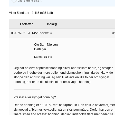
Ole Sam Nielsen
.
Viser 5 indlæg - 1 til 5 (af 5 i alt)
Forfatter
Indlæg
08/07/2021 kl. 14:23
#
SCORE: 0
Ole Sam Nielsen
Deltager
Karma:
35 pts
Jeg har oplevet at presset honning bliver anprist som bedre, og smager
bedre og indeholder mere pollen end slynget honning , da de ikke vilde
stoppe den anprisning var jeg nød til at lave en lille folder om slynget
honning, her er en del af min folder om slynget honning.
————————–
Presset eller slynget honning?
Denne honning er et 100 % rent naturprodukt. Den er ikke opvarmet, me
slynget ud af biernes voksceller på en skånsom måde, Derfor har den en
finere smag end presset honning, der kan indeholde flere urenheder fra