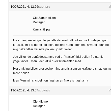
10/07/2021 kl. 12:29
#
SCORE: 0
Ole Sam Nielsen
Deltager
Karma:
35 pts
Hvis man presser gamle yngeltavler med lidt pollen i så kunde jeg godt
forestille mig at der er lidt mere pollen i honningen end slynget honning,
mig bekendt er der ikke pollen i jomfrutavler,.
Jeg vil kunde opnå det samme ved at ”krasse” lidt i pollen fra gamle
yngeltavler , men uden at få bi-ekskrementer med.
Her omkring bliver presset honning anprist som en kraftigere smag og m
mere pollen .
Men Men min slynget honning har en finere smag ha ha
13/07/2021 kl. 13:57
#
SCORE: 0
Ole Kilpinen
Deltager