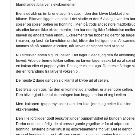
blandt andet bilarvens ekskrementer.
Biens udvikling: En bi er et æg i 3 dage, inden den bliver klækket til en
bilarve. Bilarven ligger i en celle. I det stadie er den 5½ dag, hvor den ba
spiser og spiser pollen og honning. Men på trods af det store madforbru
afsætter larven ikke ekskrementer, den har nemlig ikke forbindelse mell
maven og endetarmen endnu, Ekskrementerne hober sig derfor op bager
i maven, og først når larvetiden er slut, bliver der hul igennem. Alt samm
tømmes så på bunden af cellen, når larven er stoppet med at spise.
Nu strækker larven sig ud i cellen. Det tager 3 dage, og den får antydning
hoved. Arbejderbierne lukker cellen, og larven tager straks fat på at spin
en kokon eller et puppehylster. Det tager ca. et døgn. De næste 8 dage s
der en forandring fra larve til voksen bi.
De næste 2 dage gør den sig klar til at krybe ud af cellen.
Det første, den gør, når den er kommet ud af cellen, er at rengøre cellen.
Den bliver gjort klar, så dronningen kan lægge endnu et æg i cellen .
Men kokonen (puppehylsteret) kan den ikke fjerne, og heller ikke sine
ekskrementer.
Den lille lort ligger godt beskyttet under puppehylstret på bunden af celle
Derfor er det en dårlig ide at presse gamle yngeltavler for at udpresse
honning, Tavlerne bliver knust og ekskrementerne frigivet. Det er derfor
presset honning har en kraftigere smag, – slynget honning har en meget