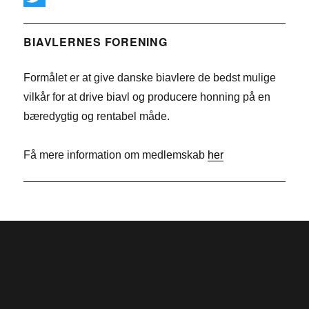
c
i
T
e
n
w
BIAVLERNES FORENING
b
k
i
Formålet er at give danske biavlere de bedst mulige
o
e
t
vilkår for at drive biavl og producere honning på en
o
d
t
bæredygtig og rentabel måde.
k
I
e
n
r
Få mere information om medlemskab
her