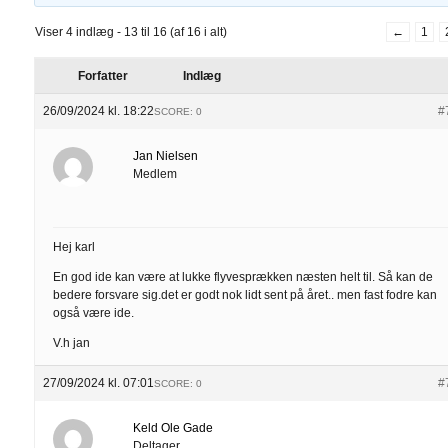
Viser 4 indlæg - 13 til 16 (af 16 i alt)
←
1
Forfatter
Indlæg
26/09/2024 kl. 18:22
#
SCORE: 0
Jan Nielsen
Medlem
Hej karl
En god ide kan være at lukke flyvesprækken næsten helt til. Så kan de
bedere forsvare sig.det er godt nok lidt sent på året.. men fast fodre kan
også være ide.
V.h jan
27/09/2024 kl. 07:01
#
SCORE: 0
Keld Ole Gade
Deltager