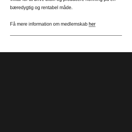
o
d
t
bæredygtig og rentabel måde.
k
I
e
n
r
Få mere information om medlemskab
her