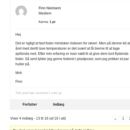
Finn Niemann
Medlem
Karma:
1 pt
Hej
Det er rigtigt at fast foder mindsker risikoen for røveri. Men på denne tid a
året med dertil lave temperaturer er det svært at få bierne til at tage
apifonda ned. Efter min erfaring er man nødt til at give dem lunt flydende
foder. Så sent fylder jeg gerne foderet i plastposer, som jeg prikker et par
huller på.
Mvh
Finn
This post has received
1
vote up.
Forfatter
Indlæg
Viser 4 indlæg - 13 til 16 (af 16 i alt)
←
1