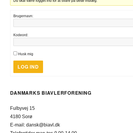
Du skal være logget ind for at svare på dette indlæg.
Brugernavn:
Kodeord:
Husk mig
LOG IND
DANMARKS BIAVLERFORENING
Fulbyvej 15
4180 Sorø
E-mail: dansk@biavl.dk