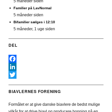
5 måneder siden
Familier på LavNormal
5 måneder siden
Bifamilier sælges i 12:10
5 måneder, 1 uge siden
DEL
F
a
L
c
i
T
e
n
w
BIAVLERNES FORENING
b
k
i
Formålet er at give danske biavlere de bedst mulige
o
e
t
vilkår for at drive biavl og producere honning på en