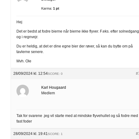
Karma:
1 pt
Hej
Det er bedst at fodre bierne når bierne ikke flyver. F.eks. efter solnedgan
og i regnvejr.
Du er heldig, at det er dine egne bier der røver, så kan du bytte om på
tavlerne senere.
Mvh. Ole
28/09/2024 kl. 12:54
#
SCORE: 0
Karl Hougaard
Medlem
Tak for svarene .jeg vil starte med at mindske flyvehullet og så fodre med
fast foder
28/09/2024 kl. 19:41
#
SCORE: 1