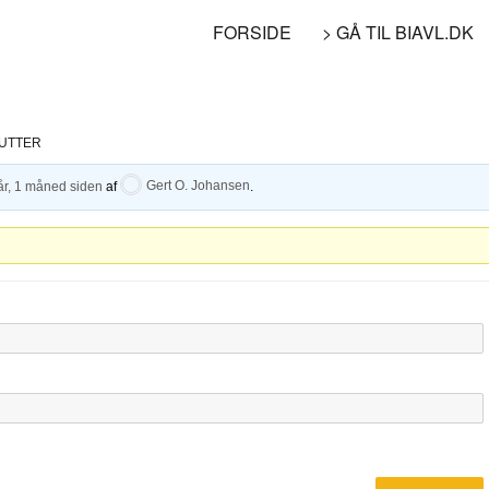
FORSIDE
> GÅ TIL BIAVL.DK
NUTTER
år, 1 måned siden
af
Gert O. Johansen
.