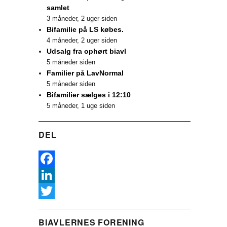
samlet
3 måneder, 2 uger siden
Bifamilie på LS købes.
4 måneder, 2 uger siden
Udsalg fra ophørt biavl
5 måneder siden
Familier på LavNormal
5 måneder siden
Bifamilier sælges i 12:10
5 måneder, 1 uge siden
DEL
F
a
L
c
i
T
BIAVLERNES FORENING
e
n
w