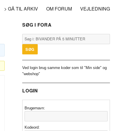
> GÅ TIL ARKIV
OM FORUM
VEJLEDNING
SØG I FORA
Ved login brug samme koder som til "Min side" og
"webshop"
LOGIN
Brugernavn:
Kodeord: