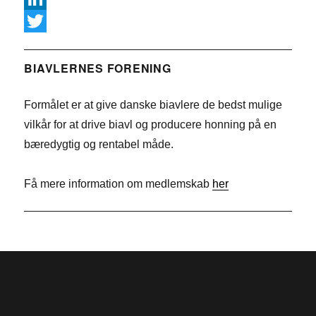
a
L
c
i
T
e
n
w
BIAVLERNES FORENING
b
k
i
Formålet er at give danske biavlere de bedst mulige
o
e
t
vilkår for at drive biavl og producere honning på en
o
d
t
bæredygtig og rentabel måde.
k
I
e
n
r
Få mere information om medlemskab
her