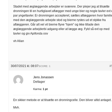
Stadet med æglæggende arbejder er sværere. Der plejer jeg at tilsætte
dronningen til en hurtiglavet aflægger med unge bier og nogle tavler evt 
par yngeltavler. Er dronningen accepteret, sættes aflæggeren hvor famili
med den æglæggende arbejde stod og bierne rystes ud et stykke fra
aflæggeren. Går alt vel vil bierne flyve “hjem” og ikke tillade den
æglæggende arbejderbi adgang eller at lægge æg. Fyld så evt op med
tavler og giv Apifonda osv
vh Allan
30/07/2021 kl. 08:07
#
SCORE: 1
Jens Jonassen
Deltager
Karma:
1 pt
En sikker metode er at tilsætte en dronningcelle. Den bliver altid antaget.
Mvh.