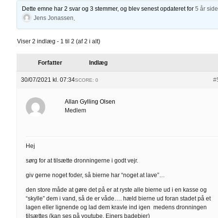
Dette emne har 2 svar og 3 stemmer, og blev senest opdateret for
5 år sid
Jens Jonassen
.
Viser 2 indlæg - 1 til 2 (af 2 i alt)
Forfatter
Indlæg
30/07/2021 kl. 07:34
#
SCORE: 0
Allan Gylling Olsen
Medlem
Hej
sørg for at tilsætte dronningerne i godt vejr.
giv gerne noget foder, så bierne har “noget at lave”…
den store måde at gøre det på er at ryste alle bierne ud i en kasse og
“skylle” dem i vand, så de er våde…. hæld bierne ud foran stadet på et
lagen eller lignende og lad dem kravle ind igen medens dronningen
tilsættes (kan ses på youtube, Ejners badebier)