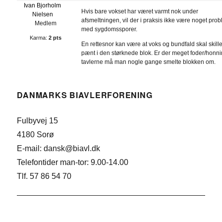
Ivan Bjorholm
Hvis bare vokset har været varmt nok under
Nielsen
afsmeltningen, vil der i praksis ikke være noget pro
Medlem
med sygdomssporer.
Karma:
2 pts
En rettesnor kan være at voks og bundfald skal skill
pænt i den størknede blok. Er der meget foder/honni
tavlerne må man nogle gange smelte blokken om.
DANMARKS BIAVLERFORENING
Fulbyvej 15
4180 Sorø
E-mail: dansk@biavl.dk
Telefontider man-tor: 9.00-14.00
Tlf. 57 86 54 70