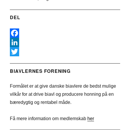
DEL
F
a
L
c
i
T
e
n
w
BIAVLERNES FORENING
b
k
i
Formålet er at give danske biavlere de bedst mulige
o
e
t
vilkår for at drive biavl og producere honning på en
o
d
t
bæredygtig og rentabel måde.
k
I
e
n
r
Få mere information om medlemskab
her