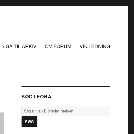
> GÅ TIL ARKIV
OM FORUM
VEJLEDNING
SØG I FORA