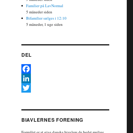
Familier på LavNormal
5 måneder siden
Bifamilier sælges i 12:10
5 måneder, 1 uge siden
DEL
F
a
L
c
i
T
e
n
w
b
k
i
BIAVLERNES FORENING
o
e
t
Formålet er at give danske biavlere de bedst mulige