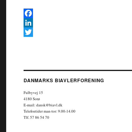
F
a
L
c
i
T
e
n
w
b
k
i
o
e
t
o
d
t
DANMARKS BIAVLERFORENING
k
I
e
Fulbyvej 15
n
r
4180 Sorø
E-mail: dansk@biavl.dk
Telefontider man-tor: 9.00-14.00
Tlf. 57 86 54 70