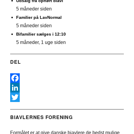
Udsalg fra ophørt biavl
5 måneder siden
Familier på LavNormal
5 måneder siden
Bifamilier sælges i 12:10
5 måneder, 1 uge siden
DEL
F
a
L
c
i
T
e
n
w
BIAVLERNES FORENING
b
k
i
Formålet er at give danske biavlere de bedst mulige