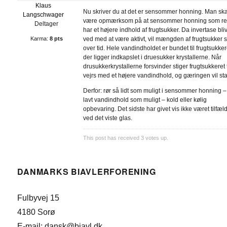
Klaus
Nu skriver du at det er sensommer honning. Man ska
Langschwager
være opmærksom på at sensommer honning som re
Deltager
har et højere indhold af frugtsukker. Da invertase bli
Karma:
8 pts
ved med at være aktivt, vil mængden af frugtsukker s
over tid. Hele vandindholdet er bundet til frugtsukker
der ligger indkapslet i druesukker krystallerne. Når
drusukkerkrystallerne forsvinder stiger frugtsukkeret t
vejrs med et højere vandindhold, og gæringen vil sta
Derfor: rør så lidt som muligt i sensommer honning –
lavt vandindhold som muligt – kold eller kølig
opbevaring. Det sidste har givet vis ikke været tilfæl
ved det viste glas.
This post has received
3
votes up.
DANMARKS BIAVLERFORENING
Fulbyvej 15
4180 Sorø
E-mail: dansk@biavl.dk