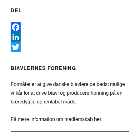
DEL
F
a
L
c
i
T
e
n
w
BIAVLERNES FORENING
b
k
i
Formålet er at give danske biavlere de bedst mulige
o
e
t
vilkår for at drive biavl og producere honning på en
o
d
t
bæredygtig og rentabel måde.
k
I
e
n
r
Få mere information om medlemskab
her