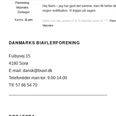
Flemming
Hej Niels – jeg har gjort det samme, men fik heller i
Vejsnæs
nogen notifikation. Vi kigger på sagen.
Deltager
Karma:
11 pts
Dette svar blev ændret 9 år, 8 måneder siden af
Flem
Vejsnæs
.
DANMARKS BIAVLERFORENING
Fulbyvej 15
4180 Sorø
E-mail: dansk@biavl.dk
Telefontider man-tor: 9.00-14.00
Tlf. 57 86 54 70