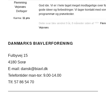
Flemming
God ide. Vi er i hele taget meget modtagelige over f
Vejsnæs
gode ideer og forbedringer. Vi tager kontakt med vo
Deltager
programmør og prøvetester.
Karma:
11 pts
Dette svar blev ændret 9 år, 8 måneder siden af
Flem
Vejsnæs
.
DANMARKS BIAVLERFORENING
Fulbyvej 15
4180 Sorø
E-mail: dansk@biavl.dk
Telefontider man-tor: 9.00-14.00
Tlf. 57 86 54 70