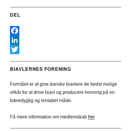
DEL
F
a
L
c
i
T
e
n
w
BIAVLERNES FORENING
b
k
i
Formålet er at give danske biavlere de bedst mulige
o
e
t
vilkår for at drive biavl og producere honning på en
o
d
t
bæredygtig og rentabel måde.
k
I
e
n
r
Få mere information om medlemskab
her