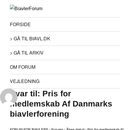
FORSIDE
> GÅ TIL BIAVL.DK
> GÅ TIL ARKIV
OM FORUM
VEJLEDNING
Svar til: Pris for
medlemskab Af Danmarks
biavlerforening
FORUM FOR BIAVLERE
›
Forums
›
Åben debat
›
Pris for medlemskab Af