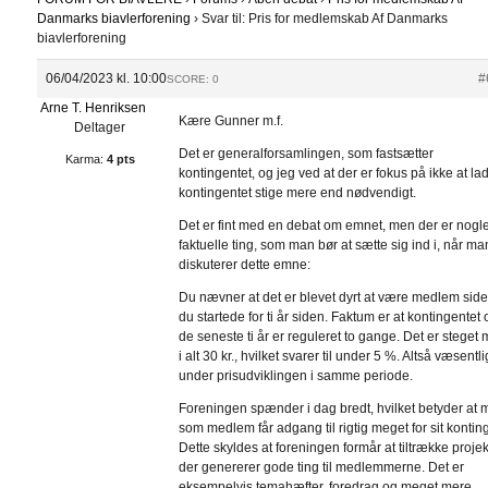
Danmarks biavlerforening
›
Svar til: Pris for medlemskab Af Danmarks
biavlerforening
06/04/2023 kl. 10:00
#
SCORE: 0
Arne T. Henriksen
Kære Gunner m.f.
Deltager
Det er generalforsamlingen, som fastsætter
Karma:
4 pts
kontingentet, og jeg ved at der er fokus på ikke at la
kontingentet stige mere end nødvendigt.
Det er fint med en debat om emnet, men der er nogl
faktuelle ting, som man bør at sætte sig ind i, når ma
diskuterer dette emne:
Du nævner at det er blevet dyrt at være medlem sid
du startede for ti år siden. Faktum er at kontingentet 
de seneste ti år er reguleret to gange. Det er steget
i alt 30 kr., hvilket svarer til under 5 %. Altså væsentli
under prisudviklingen i samme periode.
Foreningen spænder i dag bredt, hvilket betyder at
som medlem får adgang til rigtig meget for sit kontin
Dette skyldes at foreningen formår at tiltrække projek
der genererer gode ting til medlemmerne. Det er
eksempelvis temahæfter, foredrag og meget mere.