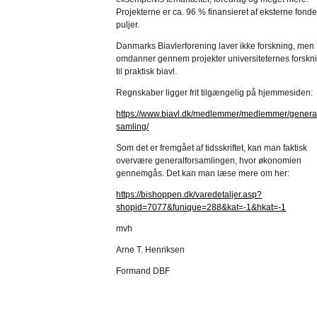
Projekterne er ca. 96 % finansieret af eksterne fond
puljer.
Danmarks Biavlerforening laver ikke forskning, men
omdanner gennem projekter universiteternes forskn
til praktisk biavl.
Regnskaber ligger frit tilgængelig på hjemmesiden:
https://www.biavl.dk/medlemmer/medlemmer/general
samling/
Som det er fremgået af tidsskriftet, kan man faktisk
overvære generalforsamlingen, hvor økonomien
gennemgås. Det kan man læse mere om her:
https://bishoppen.dk/varedetaljer.asp?
shopid=7077&funique=288&kat=-1&hkat=-1
mvh
Arne T. Henriksen
Formand DBF