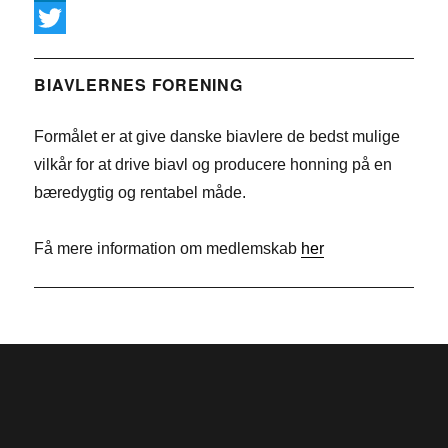
a
L
c
i
T
e
n
w
BIAVLERNES FORENING
b
k
i
Formålet er at give danske biavlere de bedst mulige
o
e
t
vilkår for at drive biavl og producere honning på en
o
d
t
bæredygtig og rentabel måde.
k
I
e
n
r
Få mere information om medlemskab
her