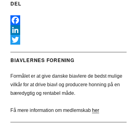
DEL
F
a
L
c
i
T
e
n
w
BIAVLERNES FORENING
b
k
i
Formålet er at give danske biavlere de bedst mulige
o
e
t
vilkår for at drive biavl og producere honning på en
o
d
t
bæredygtig og rentabel måde.
k
I
e
n
r
Få mere information om medlemskab
her