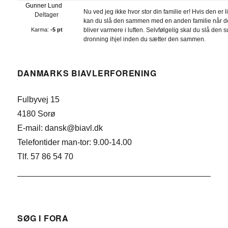
Gunner Lund
Nu ved jeg ikke hvor stor din familie er! Hvis den er li
Deltager
kan du slå den sammen med en anden familie når d
Karma:
-5 pt
bliver varmere i luften. Selvfølgelig skal du slå den s
dronning ihjel inden du sætter den sammen.
DANMARKS BIAVLERFORENING
Fulbyvej 15
4180 Sorø
E-mail: dansk@biavl.dk
Telefontider man-tor: 9.00-14.00
Tlf. 57 86 54 70
SØG I FORA