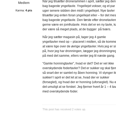
Når jeg tilsætter dronerammen i april, sætter jeg den
Medlem
bag bageste yngeltavle. Yngellejet vokser, og et par
Karma:
4 pts
uger senere sidden den midt i yngellejet. Nye tavler
tilsætter jeg enten foran yngellejet eller – for det me
bag bageste yngeltavle. Den første efter dronetavle
gerne være en jomfrutavle. Hvis det er en ny tavle, 
der være så meget plads, at de bygger på tværs.
Når jeg sætter magasin på, tager jeg 4 gamle
yngeltavler med op – placeret i midten, så de kommer
at være lige over de øvrige yngeltavler. Hvis jeg er s
på, hvor jeg har dronningen, lægger jeg dronningreg
på med det samme, ellers venter jeg til næste gang.
“Gamle honningtavler”, hvad er det? Det er vel ikke
overskydende fodertavler? Det er sukker og skal fjer
så snart der er samlet ny åben honning. Vi slynger i
sukker! I april er det let at se, hvad der er sukker
(forseglet), og hvad der er honning (uforseglet). Nu 
det umuligt at se forskel. Jeg fjerner hvert år 1 – 4 ta
med overskydende foder.
This post has received
2
votes up.