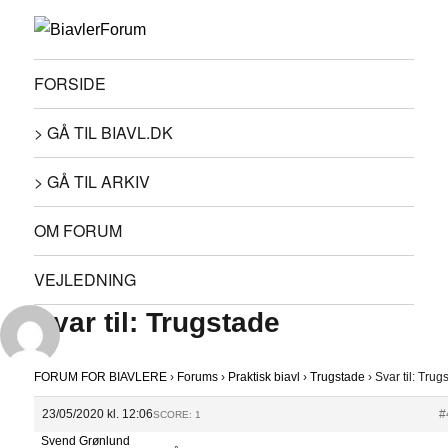
FORSIDE
> GÅ TIL BIAVL.DK
> GÅ TIL ARKIV
OM FORUM
VEJLEDNING
Svar til: Trugstade
FORUM FOR BIAVLERE
›
Forums
›
Praktisk biavl
›
Trugstade
›
Svar til: Trug
23/05/2020 kl. 12:06
#
SCORE: 1
Svend Grønlund