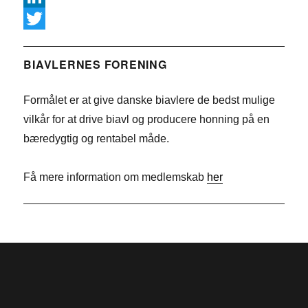
a
L
c
i
T
e
n
w
BIAVLERNES FORENING
b
k
i
Formålet er at give danske biavlere de bedst mulige
o
e
t
vilkår for at drive biavl og producere honning på en
o
d
t
bæredygtig og rentabel måde.
k
I
e
n
r
Få mere information om medlemskab
her