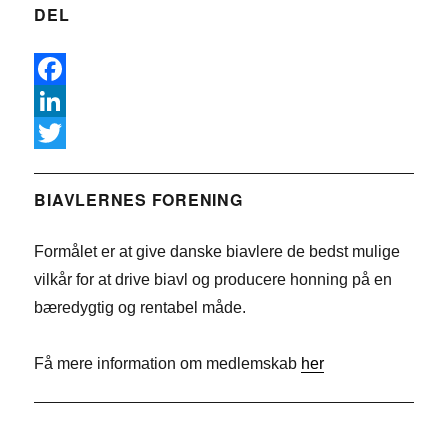
DEL
F
a
L
c
i
T
e
n
w
BIAVLERNES FORENING
b
k
i
Formålet er at give danske biavlere de bedst mulige
o
e
t
vilkår for at drive biavl og producere honning på en
o
d
t
bæredygtig og rentabel måde.
k
I
e
n
r
Få mere information om medlemskab
her