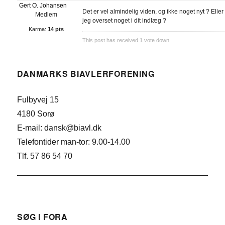
Gert O. Johansen
Det er vel almindelig viden, og ikke noget nyt ? Eller
Medlem
jeg overset noget i dit indlæg ?
Karma:
14 pts
This post has received
1
vote down.
DANMARKS BIAVLERFORENING
Fulbyvej 15
4180 Sorø
E-mail: dansk@biavl.dk
Telefontider man-tor: 9.00-14.00
Tlf. 57 86 54 70
SØG I FORA