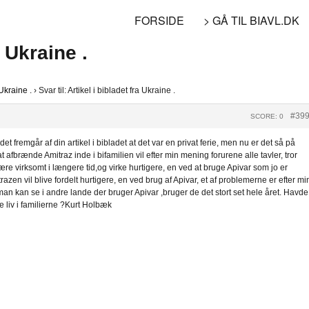
FORSIDE
> GÅ TIL BIAVL.DK
a Ukraine .
 Ukraine .
›
Svar til: Artikel i bibladet fra Ukraine .
#39
SCORE: 0
et fremgår af din artikel i bibladet at det var en privat ferie, men nu er det så på
fbrænde Amitraz inde i bifamilien vil efter min mening forurene alle tavler, tror
re virksomt i længere tid,og virke hurtigere, en ved at bruge Apivar som jo er
azen vil blive fordelt hurtigere, en ved brug af Apivar, et af problemerne er efter mi
man kan se i andre lande der bruger Apivar ,bruger de det stort set hele året. Havde
e liv i familierne ?Kurt Holbæk