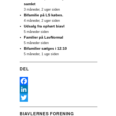
samlet
3 måneder, 2 uger siden
Bifamilie på LS købes.
4 måneder, 2 uger siden
Udsalg fra ophørt biavl
5 måneder siden
Familier på LavNormal
5 måneder siden
Bifamilier sælges i 12:10
5 måneder, 1 uge siden
DEL
F
a
L
c
i
T
BIAVLERNES FORENING
e
n
w