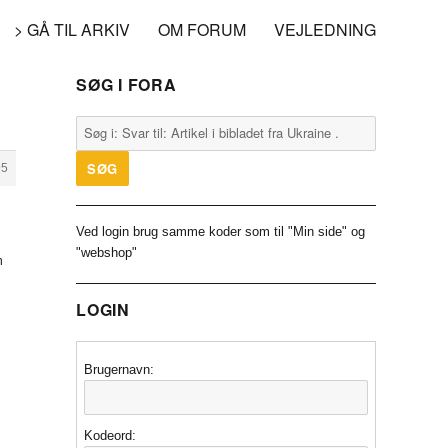
> GÅ TIL ARKIV
OM FORUM
VEJLEDNING
SØG I FORA
95
Ved login brug samme koder som til "Min side" og
"webshop"
n
LOGIN
Brugernavn:
Kodeord: