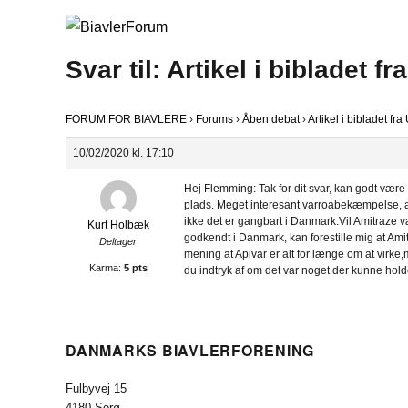
Svar til: Artikel i bibladet fr
FORUM FOR BIAVLERE
›
Forums
›
Åben debat
›
Artikel i bibladet fra
10/02/2020 kl. 17:10
Hej Flemming: Tak for dit svar, kan godt være d
plads. Meget interesant varroabekæmpelse, at a
ikke det er gangbart i Danmark.Vil Amitraze væ
Kurt Holbæk
godkendt i Danmark, kan forestille mig at Amitr
Deltager
mening at Apivar er alt for længe om at virke,
Karma:
5 pts
du indtryk af om det var noget der kunne hold
DANMARKS BIAVLERFORENING
Fulbyvej 15
4180 Sorø