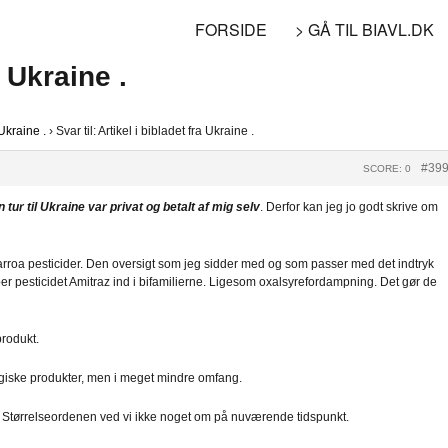
FORSIDE
> GÅ TIL BIAVL.DK
a Ukraine .
 Ukraine .
›
Svar til: Artikel i bibladet fra Ukraine .
#39
SCORE: 0
 tur til Ukraine var privat og betalt af mig selv
. Derfor kan jeg jo godt skrive om
varroa pesticider. Den oversigt som jeg sidder med og som passer med det indtryk
er pesticidet Amitraz ind i bifamilierne. Ligesom oxalsyrefordampning. Det gør de
rodukt.
giske produkter, men i meget mindre omfang.
b. Størrelseordenen ved vi ikke noget om på nuværende tidspunkt.