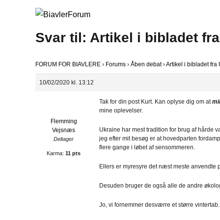
Svar til: Artikel i bibladet fr
FORUM FOR BIAVLERE
›
Forums
›
Åben debat
›
Artikel i bibladet fra
10/02/2020 kl. 13:12
Tak for din post Kurt. Kan oplyse dig om at
min
mine oplevelser.
Flemming
Ukraine har mest tradition for brug af hårde 
Vejsnæs
jeg efter mit besøg er at hovedparten fordamp
Deltager
flere gange i løbet af sensommeren.
Karma:
11 pts
Ellers er myresyre det næst meste anvendte p
Desuden bruger de også alle de andre økolo
Jo, vi fornemmer desværre et større vinterta