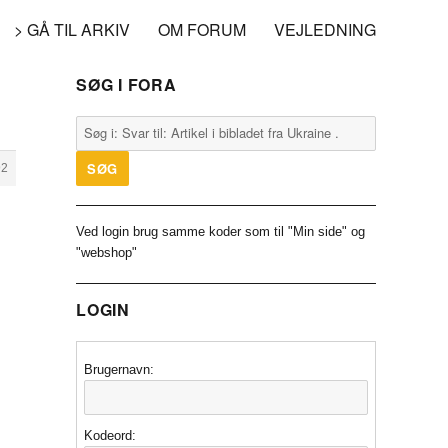
> GÅ TIL ARKIV
OM FORUM
VEJLEDNING
SØG I FORA
92
Ved login brug samme koder som til "Min side" og
"webshop"
LOGIN
Brugernavn:
Kodeord: