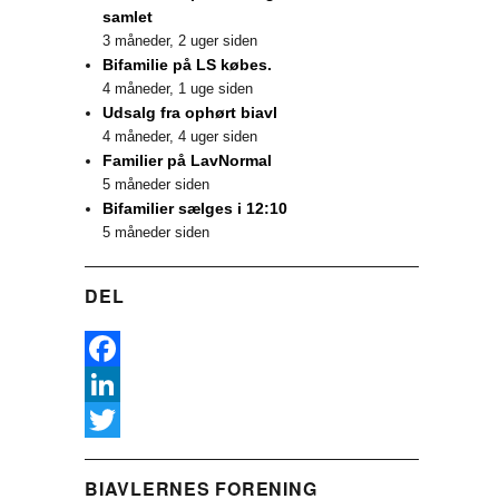
samlet
3 måneder, 2 uger siden
Bifamilie på LS købes.
4 måneder, 1 uge siden
Udsalg fra ophørt biavl
4 måneder, 4 uger siden
Familier på LavNormal
5 måneder siden
Bifamilier sælges i 12:10
5 måneder siden
DEL
F
a
L
c
i
T
BIAVLERNES FORENING
e
n
w