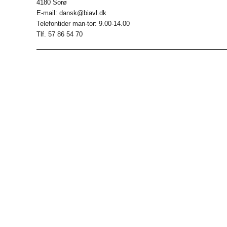
4180 Sorø
E-mail: dansk@biavl.dk
Telefontider man-tor: 9.00-14.00
Tlf. 57 86 54 70