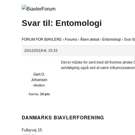
Svar til: Entomologi
FORUM FOR BIAVLERE
›
Forums
›
Åben debat
›
Entomologi
›
Svar ti
10/12/2019 kl. 15:33
Det er måske for sent med dit fromme ønske Ol
selvfølgelig også ved at være influenzasæson
Gert O.
Johansen
Medlem
Karma:
14 pts
DANMARKS BIAVLERFORENING
Fulbyvej 15