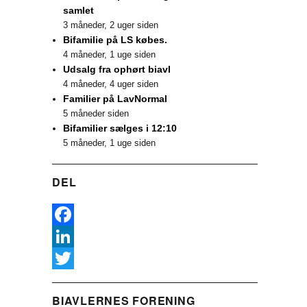
samlet
3 måneder, 2 uger siden
Bifamilie på LS købes.
4 måneder, 1 uge siden
Udsalg fra ophørt biavl
4 måneder, 4 uger siden
Familier på LavNormal
5 måneder siden
Bifamilier sælges i 12:10
5 måneder, 1 uge siden
DEL
F
a
L
c
i
T
BIAVLERNES FORENING
e
n
w