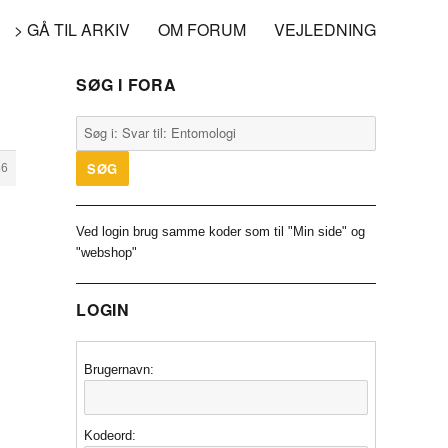
> GÅ TIL ARKIV
OM FORUM
VEJLEDNING
SØG I FORA
86
Ved login brug samme koder som til "Min side" og
"webshop"
LOGIN
Brugernavn:
Kodeord: