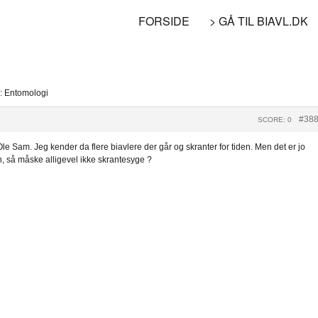
FORSIDE
> GÅ TIL BIAVL.DK
l: Entomologi
#38
SCORE: 0
e Sam. Jeg kender da flere biavlere der går og skranter for tiden. Men det er jo
, så måske alligevel ikke skrantesyge ?