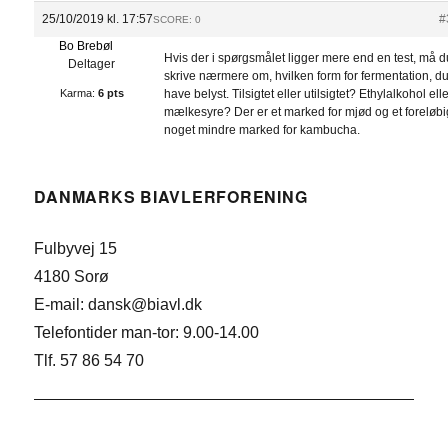
25/10/2019 kl. 17:57
#
SCORE: 0
Bo Brebøl
Hvis der i spørgsmålet ligger mere end en test, må 
Deltager
skrive nærmere om, hvilken form for fermentation, du
Karma:
6 pts
have belyst. Tilsigtet eller utilsigtet? Ethylalkohol ell
mælkesyre? Der er et marked for mjød og et foreløbi
noget mindre marked for kambucha.
DANMARKS BIAVLERFORENING
Fulbyvej 15
4180 Sorø
E-mail: dansk@biavl.dk
Telefontider man-tor: 9.00-14.00
Tlf. 57 86 54 70