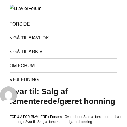
FORSIDE
> GÅ TIL BIAVL.DK
> GÅ TIL ARKIV
OM FORUM
VEJLEDNING
Svar til: Salg af
fementerede/gæret honning
FORUM FOR BIAVLERE
›
Forums
›
Øv dig her
›
Salg af fementerede/gæret
honning
›
Svar til: Salg af fementerede/gæret honning