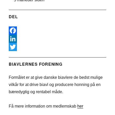
DEL
F
a
L
c
i
T
e
n
w
BIAVLERNES FORENING
b
k
i
Formålet er at give danske biavlere de bedst mulige
o
e
t
vilkår for at drive biavl og producere honning på en
o
d
t
bæredygtig og rentabel måde.
k
I
e
n
r
Få mere information om medlemskab
her