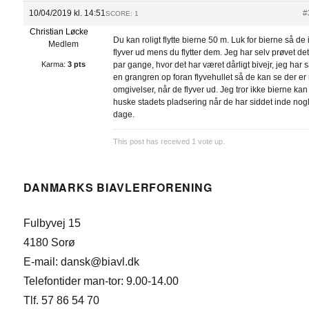
10/04/2019 kl. 14:51
#
SCORE: 1
Christian Løcke
Du kan roligt flytte bierne 50 m. Luk for bierne så de 
Medlem
flyver ud mens du flytter dem. Jeg har selv prøvet det
Karma:
3 pts
par gange, hvor det har været dårligt bivejr, jeg har s
en grangren op foran flyvehullet så de kan se der er
omgivelser, når de flyver ud. Jeg tror ikke bierne kan
huske stadets pladsering når de har siddet inde nogl
dage.
This post has received
1
vote up.
DANMARKS BIAVLERFORENING
Fulbyvej 15
4180 Sorø
E-mail: dansk@biavl.dk
Telefontider man-tor: 9.00-14.00
Tlf. 57 86 54 70