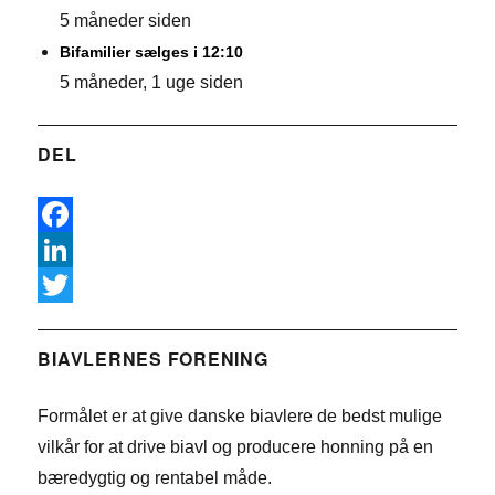
5 måneder siden
Bifamilier sælges i 12:10
5 måneder, 1 uge siden
DEL
F
a
L
c
i
T
e
n
w
BIAVLERNES FORENING
b
k
i
Formålet er at give danske biavlere de bedst mulige
o
e
t
vilkår for at drive biavl og producere honning på en
o
d
t
bæredygtig og rentabel måde.