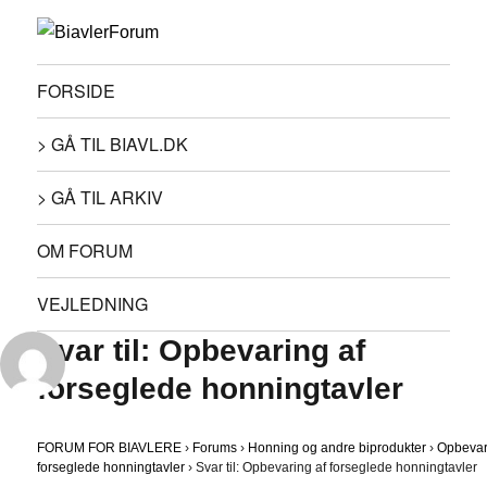
FORSIDE
> GÅ TIL BIAVL.DK
> GÅ TIL ARKIV
OM FORUM
VEJLEDNING
Svar til: Opbevaring af
forseglede honningtavler
FORUM FOR BIAVLERE
›
Forums
›
Honning og andre biprodukter
›
Opbevar
forseglede honningtavler
›
Svar til: Opbevaring af forseglede honningtavler