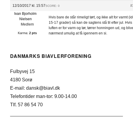
12/10/2017 kl. 15:57
#
SCORE: 0
Ivan Bjorholm
Hvis bare de står rimeligt tørt, og ikke alt for varmt (id
Nielsen
15-17 grader) så kan de sagtens stå til efter jul. Hvis
Medlem
luften er for varm og tør, tørrer honningen ud, og bliv
Karma:
2 pts
nærmest umulig at få igennem en si.
DANMARKS BIAVLERFORENING
Fulbyvej 15
4180 Sorø
E-mail: dansk@biavl.dk
Telefontider man-tor: 9.00-14.00
Tlf. 57 86 54 70