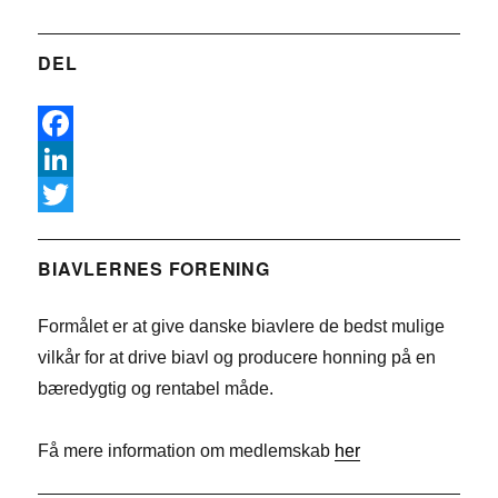
DEL
F
a
L
c
i
T
e
n
w
BIAVLERNES FORENING
b
k
i
Formålet er at give danske biavlere de bedst mulige
o
e
t
vilkår for at drive biavl og producere honning på en
o
d
t
bæredygtig og rentabel måde.
k
I
e
n
r
Få mere information om medlemskab
her