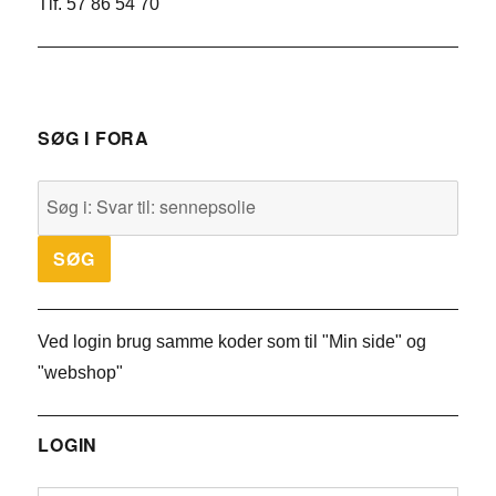
Tlf. 57 86 54 70
SØG I FORA
Ved login brug samme koder som til "Min side" og
"webshop"
LOGIN