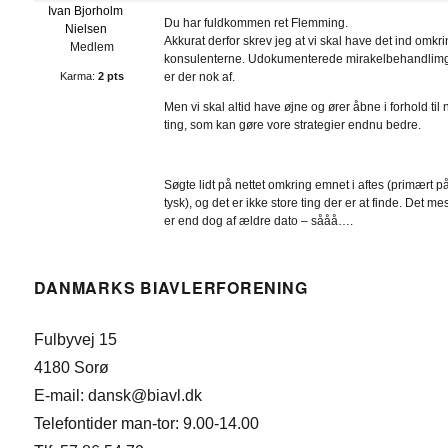
Ivan Bjorholm
Du har fuldkommen ret Flemming.
Nielsen
Akkurat derfor skrev jeg at vi skal have det ind omkr
Medlem
konsulenterne. Udokumenterede mirakelbehandlim
Karma:
2 pts
er der nok af.
Men vi skal altid have øjne og ører åbne i forhold til 
ting, som kan gøre vore strategier endnu bedre.
Søgte lidt på nettet omkring emnet i aftes (primært p
tysk), og det er ikke store ting der er at finde. Det me
er end dog af ældre dato – sååå….
DANMARKS BIAVLERFORENING
Fulbyvej 15
4180 Sorø
E-mail: dansk@biavl.dk
Telefontider man-tor: 9.00-14.00