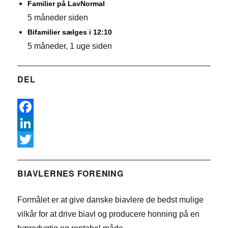
Familier på LavNormal
5 måneder siden
Bifamilier sælges i 12:10
5 måneder, 1 uge siden
DEL
F
a
L
c
i
T
e
n
w
BIAVLERNES FORENING
b
k
i
Formålet er at give danske biavlere de bedst mulige
o
e
t
vilkår for at drive biavl og producere honning på en
o
d
t