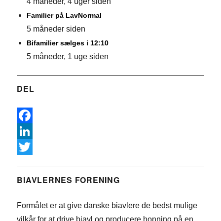
4 måneder, 4 uger siden
Familier på LavNormal
5 måneder siden
Bifamilier sælges i 12:10
5 måneder, 1 uge siden
DEL
F
a
L
c
i
T
e
n
w
BIAVLERNES FORENING
b
k
i
Formålet er at give danske biavlere de bedst mulige
o
e
t
vilkår for at drive biavl og producere honning på en