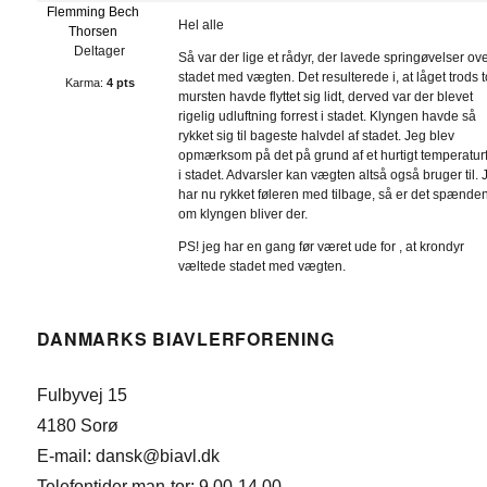
Flemming Bech
Hel alle
Thorsen
Deltager
Så var der lige et rådyr, der lavede springøvelser ov
stadet med vægten. Det resulterede i, at låget trods 
Karma:
4 pts
mursten havde flyttet sig lidt, derved var der blevet
rigelig udluftning forrest i stadet. Klyngen havde så
rykket sig til bageste halvdel af stadet. Jeg blev
opmærksom på det på grund af et hurtigt temperatur
i stadet. Advarsler kan vægten altså også bruger til. 
har nu rykket føleren med tilbage, så er det spænde
om klyngen bliver der.
PS! jeg har en gang før været ude for , at krondyr
væltede stadet med vægten.
DANMARKS BIAVLERFORENING
Fulbyvej 15
4180 Sorø
E-mail: dansk@biavl.dk
Telefontider man-tor: 9.00-14.00