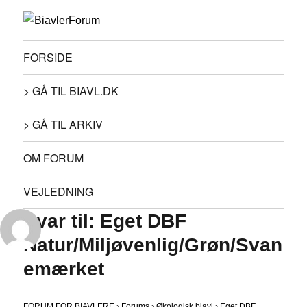
FORSIDE
> GÅ TIL BIAVL.DK
> GÅ TIL ARKIV
OM FORUM
VEJLEDNING
Svar til: Eget DBF
Natur/Miljøvenlig/Grøn/Svan
emærket
FORUM FOR BIAVLERE
›
Forums
›
Økologisk biavl
›
Eget DBF