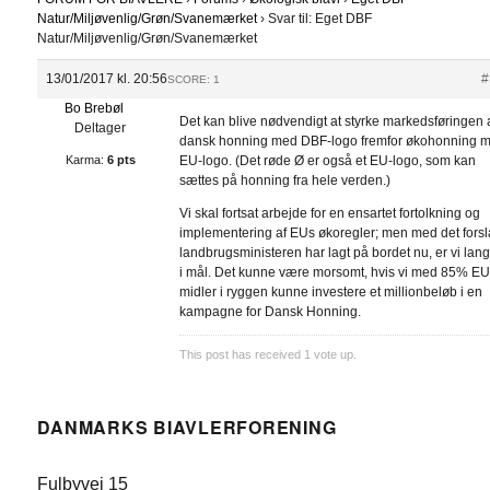
Natur/Miljøvenlig/Grøn/Svanemærket
›
Svar til: Eget DBF
Natur/Miljøvenlig/Grøn/Svanemærket
13/01/2017 kl. 20:56
#
SCORE: 1
Bo Brebøl
Det kan blive nødvendigt at styrke markedsføringen 
Deltager
dansk honning med DBF-logo fremfor økohonning 
Karma:
6 pts
EU-logo. (Det røde Ø er også et EU-logo, som kan
sættes på honning fra hele verden.)
Vi skal fortsat arbejde for en ensartet fortolkning og
implementering af EUs økoregler; men med det forsl
landbrugsministeren har lagt på bordet nu, er vi lang
i mål. Det kunne være morsomt, hvis vi med 85% EU
midler i ryggen kunne investere et millionbeløb i en
kampagne for Dansk Honning.
This post has received
1
vote up.
DANMARKS BIAVLERFORENING
Fulbyvej 15