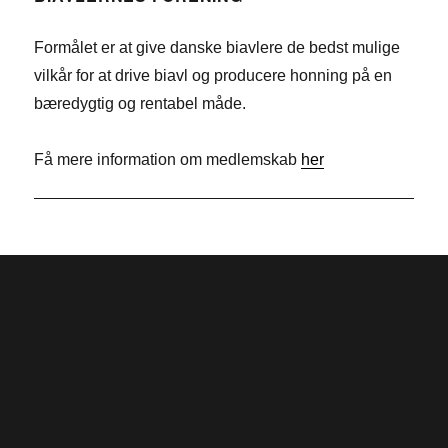
b
k
i
Formålet er at give danske biavlere de bedst mulige
o
e
t
vilkår for at drive biavl og producere honning på en
o
d
t
bæredygtig og rentabel måde.
k
I
e
n
r
Få mere information om medlemskab
her