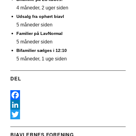
4 måneder, 2 uger siden
Udsalg fra ophørt biavl
5 måneder siden
Familier på LavNormal
5 måneder siden
Bifamilier sælges i 12:10
5 måneder, 1 uge siden
DEL
F
a
L
c
i
T
e
n
w
BIAVLERNES FORENING