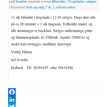
Leif Sværke
startede emnet
Bifamilier i Trugstader sælges
i forummet
Køb og salg
7 år, 1 måned siden
13 stk bifamlie i trugstade i 12:10 sælges. Dags dato alle
på ca 28 rammer + 1 stk magasin. Velholdte stader, og
alle dronninger er buckfast. Sælges m/dronninge-gitter
og bitømmerplader. kr 2500/stk. Samlet 25000 kr og
stedet kan overtages, medfører skurvogn
Venlig Hilsen
leif Sværke
Holbæk Tlf: 20291655 eller 59434586
F