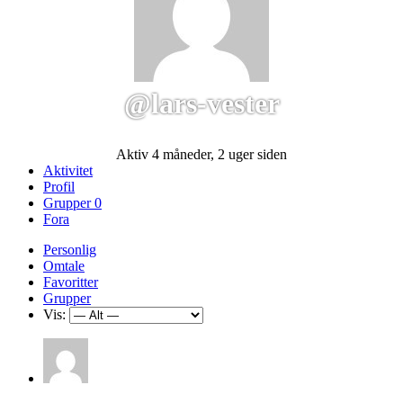
@lars-vester
Aktiv 4 måneder, 2 uger siden
Aktivitet
Profil
Grupper
0
Fora
Personlig
Omtale
Favoritter
Grupper
Vis: