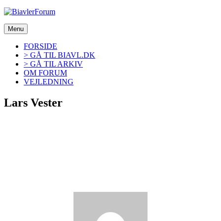
Videre
til
indhold
Menu
FORSIDE
> GÅ TIL BIAVL.DK
> GÅ TIL ARKIV
OM FORUM
VEJLEDNING
Lars Vester