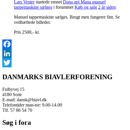
Lars Vester
startede emnet
Dana api Mana manuel
tappemaskine sælges
i forummet
Køb og salg
2 år siden
Manuel tappemaskine sælges. Brugt men fungerer fint. Se
vedhæftede billeder.
Pris 2500,- kr.
Facebook
LinkedIn
Twitter
DANMARKS BIAVLERFORENING
Fulbyvej 15
4180 Sorø
E-mail: dansk@biavl.dk
Telefontider man-tor: 9.00-14.00
Tlf. 57 86 54 70
Søg i fora