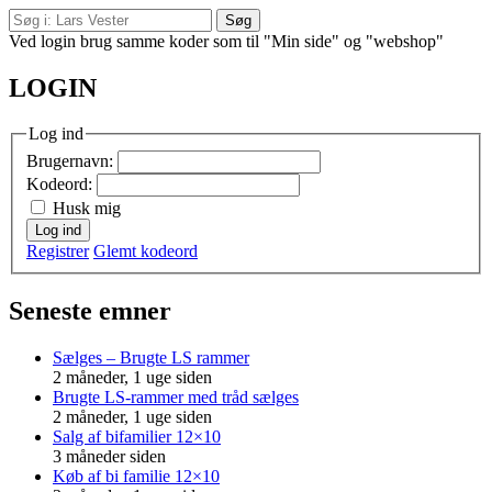
Søg
efter:
Ved login brug samme koder som til "Min side" og "webshop"
LOGIN
Log ind
Brugernavn:
Kodeord:
Husk mig
Log ind
Registrer
Glemt kodeord
Seneste emner
Sælges – Brugte LS rammer
2 måneder, 1 uge siden
Brugte LS-rammer med tråd sælges
2 måneder, 1 uge siden
Salg af bifamilier 12×10
3 måneder siden
Køb af bi familie 12×10