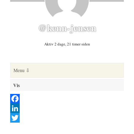
@kenn-jensen
Aktiv 2 dage, 21 timer siden
Vis
F
a
L
c
i
T