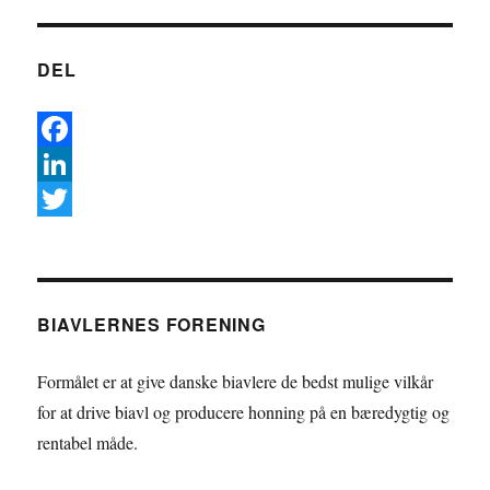
DEL
F
a
L
c
i
T
e
n
w
b
k
i
BIAVLERNES FORENING
o
e
t
o
d
t
Formålet er at give danske biavlere de bedst mulige vilkår
k
I
e
for at drive biavl og producere honning på en bæredygtig og
rentabel måde.
n
r