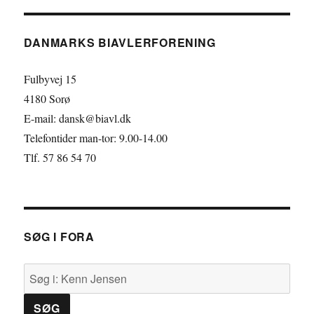
e
n
w
b
k
i
DANMARKS BIAVLERFORENING
o
e
t
o
d
t
Fulbyvej 15
k
I
e
4180 Sorø
E-mail: dansk@biavl.dk
n
r
Telefontider man-tor: 9.00-14.00
Tlf. 57 86 54 70
SØG I FORA