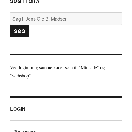
SØG I FORA
Ved login brug samme koder som til "Min side" og
"webshop"
LOGIN
Brugernavn: