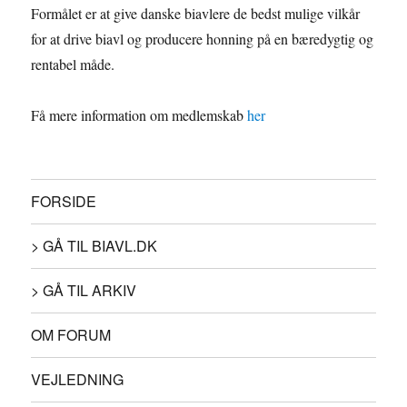
o
d
t
Formålet er at give danske biavlere de bedst mulige vilkår
k
I
e
for at drive biavl og producere honning på en bæredygtig og
rentabel måde.
n
r
Få mere information om medlemskab
her
FORSIDE
> GÅ TIL BIAVL.DK
> GÅ TIL ARKIV
OM FORUM
VEJLEDNING