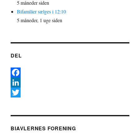
5 måneder siden
Bifamilier sælges i 12:10
5 måneder, 1 uge siden
DEL
F
a
L
c
i
T
e
n
w
b
k
i
BIAVLERNES FORENING
o
e
t