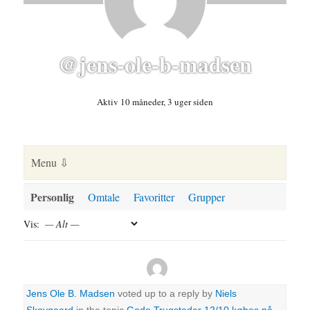
@jens-ole-b-madsen
Aktiv 10 måneder, 3 uger siden
Personlig
Omtale
Favoritter
Grupper
Vis:
Jens Ole B. Madsen
voted up to a reply by
Niels
Skovgaard
in the topic
Gode Trugstader 12/10 købes på