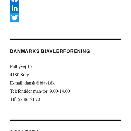
F
a
L
c
i
T
e
n
w
b
k
i
DANMARKS BIAVLERFORENING
o
e
t
o
d
t
Fulbyvej 15
k
I
e
4180 Sorø
E-mail: dansk@biavl.dk
n
r
Telefontider man-tor: 9.00-14.00
Tlf. 57 86 54 70